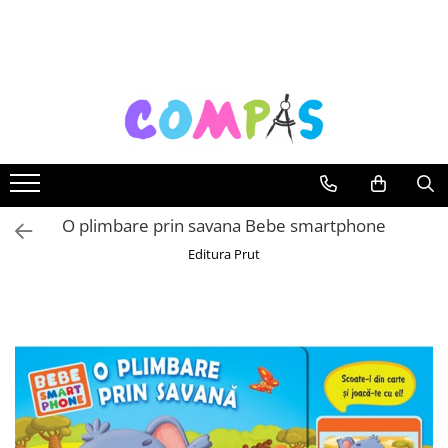
Toate Produsele
Noutăți Librăria Compas
Souvenir România
Rechizite școlare
Instrumente de scris
Pixuri
O plimbare prin savana Bebe smartphone
Stilouri școlare
Editura Prut
Rollere și finelinere
Markere și textmarkere
Creioane grafice
Creioane mecanice
Creioane colorate
Creioane cerate
Carioci