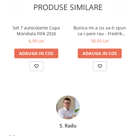
Cărți ilustrate și interactive
PRODUSE SIMILARE
Povești și ficțiune pentru copii
Enciclopedii și atlase pentru copii
Materiale educaționale
Set 7 autocolante Cupa
Bunica mi-a zis sa-ti spun
Mondiala FIFA 2026
ca-i pare rau - Fredrik
Benzi desenate
Backman
6,99 Lei
58,00 Lei
Hobby și activități pentru copii
Educație și carte școlară
ADAUGA IN COS
ADAUGA IN COS
Metoda Montessori
Culegeri și materiale auxiliare
Caiete de vacanță
Bibliografie școlară
Bibliografie didactică
Dicționare și gramatici
Pregătire pentru admitere
Pregătire Evaluare Națională
Pregătire Bacalaureat
S. Radu
Romane și literatură