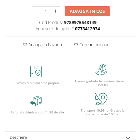
Caiete școlare și hârtie
Caiete dictando
ADAUGA IN COS
Caiete matematică
Cod Produs:
9789975543149
Caiete muzică
Ai nevoie de ajutor?
0773412934
Caiete geografie și biologie
Caiete tip I, II și III
Adauga la Favorite
Cere informatii
Caiete foi veline
Rezerve pentru caiete
Vocabulare
Blocuri de desen școlare
Livrare gratuită la comenzi de minim
Hârtie pentru lucru manual
Livrăm rapid din stoc propriu
199 lei
Accesorii geometrie și matematică
Rigle și Echere
Raportoare
Transport 19.99 lei-Gratuit la
Retur și schimb gratuit în 30 de zile
comenzi peste 199 lei
Compasuri
Truse geometrie
Socotitori și bețisoare pentru
Descriere
numărat