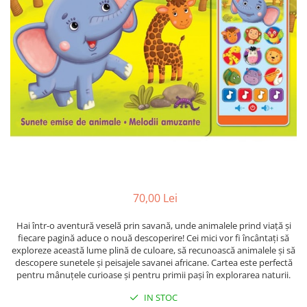
Radiere
Ascutițori
Corectoare și lipici
Mine și rezerve
Cretă școlară și creativă
Accesorii școlare
Coperți caiete si cărți
Etichete școlare
Carnete pentru elevi
Lupe și articole educative
Foarfece școlare
70,00 Lei
Globuri pământești
Cutii sandwich și caserole
Hai într-o aventură veselă prin savană, unde animalele prind viață și
Umbrele pentru copii
fiecare pagină aduce o nouă descoperire! Cei mici vor fi încântați să
exploreze această lume plină de culoare, să recunoască animalele și să
Termosuri
descopere sunetele și peisajele savanei africane. Cartea este perfectă
Pahare și sticle pentru scoală
pentru mânuțele curioase și pentru primii pași în explorarea naturii.
Cutii pentru depozitare
IN STOC