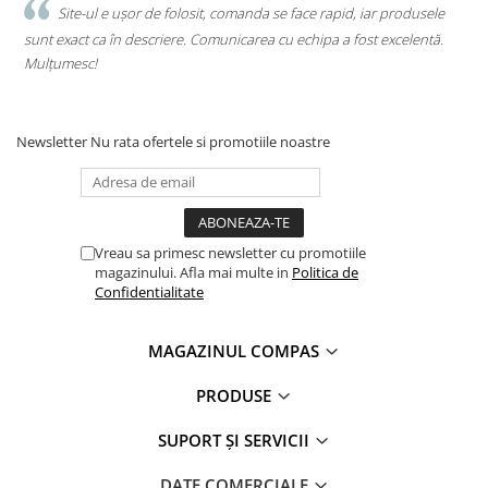
.
Site-ul e ușor de folosit, comanda se face rapid, iar produsele
Clasici români și universali
sunt exact ca în descriere. Comunicarea cu echipa a fost excelentă.
s
Literatură modernă și
Mulțumesc!
c
contemporană
Thriller și mister
Young adult
Newsletter
Nu rata ofertele si promotiile noastre
Science-fiction și fantasy
Ficțiune erotică
Ficțiune mitologică și istorică
Romane de dragoste
Vreau sa primesc newsletter cu promotiile
Poezie și teatru
magazinului. Afla mai multe in
Politica de
Confidentialitate
Romane ilustrate
Dezvoltare personală și non-
ficțiune
MAGAZINUL COMPAS
Psihologie și dezvoltare personală
PRODUSE
Biografii și memorii
Parenting și educație
SUPORT ȘI SERVICII
Sănătate și stil de viață
DATE COMERCIALE