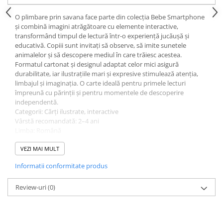
Ghiozdane și rucsacuri
O plimbare prin savana face parte din colecția Bebe Smartphone
și combină imagini atrăgătoare cu elemente interactive,
Ghiozdane școlare
transformând timpul de lectură într-o experiență jucăușă și
Rucsacuri școlare și casual
educativă. Copiii sunt invitați să observe, să imite sunetele
Ghiozdane pentru grădinită
animalelor și să descopere mediul în care trăiesc acestea.
Formatul cartonat și designul adaptat celor mici asigură
Trollere pentru copii
durabilitate, iar ilustrațiile mari și expresive stimulează atenția,
Penare
limbajul și imaginația. O carte ideală pentru primele lecturi
împreună cu părinții și pentru momentele de descoperire
Penare echipate
independentă.
Penare neechipate
Categorii: Cărți ilustrate, interactive
Penare tip etui
Vârstă recomandată: 2–4 ani
Limba: Română
Acuarele și pensule școlare
Data publicării: 2018
Acuarele școlare și Tempera
Editura: Prut
VEZI MAI MULT
Tip copertă: Hardcover
Pensule școlare
Informatii conformitate produs
Număr pagini: 10
Pahare și palete pictură
Colecție: Bebe Smartphone
ISBN: 9789975543149
Review-uri
(0)
Cărți
Dimensiuni: 26.5 × 19 cm
Cărți pentru copii
Cărți de colorat