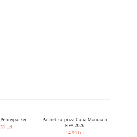
a Pennypacker
Pachet surpriza Cupa Mondiala
Cat timp
FIFA 2026
Zo
,50 Lei
14,99 Lei