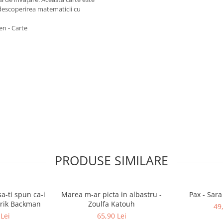
 descoperirea matematicii cu
en - Carte
PRODUSE SIMILARE
a-ti spun ca-i
Marea m-ar picta in albastru -
Pax - Sar
drik Backman
Zoulfa Katouh
49
Lei
65,90 Lei