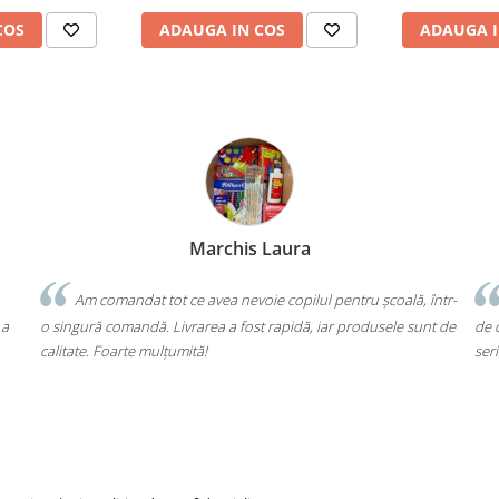
COS
ADAUGA IN COS
ADAUGA I
Bochis Elena
Client fidel
ală, într-
Un produs a fost livrat greșit, dar returul s-a făcut fără bătă
le sunt de
de cap. Garanția Compas chiar funcționează. Mulțumesc pentru
seriozitate!