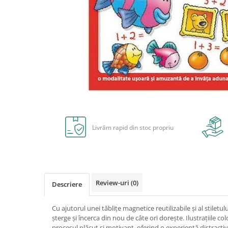
Radiere
Ascutițori
Corectoare și lipici
Mine și rezerve
Cretă școlară și creativă
Accesorii școlare
Coperți caiete si cărți
Etichete școlare
Distribuie
Carnete pentru elevi
pe
Facebook
Lupe și articole educative
Livrăm rapid din stoc propriu
Foarfece școlare
Globuri pământești
Cutii sandwich și caserole
Umbrele pentru copii
Review-uri
(0)
Descriere
Termosuri
Pahare și sticle pentru scoală
Cu ajutorul unei tăblițe magnetice reutilizabile și al stiletul
Cutii pentru depozitare
șterge și încerca din nou de câte ori dorește. Ilustrațiile colo
procesul plăcut și motivant, oferind o experiență distractiv