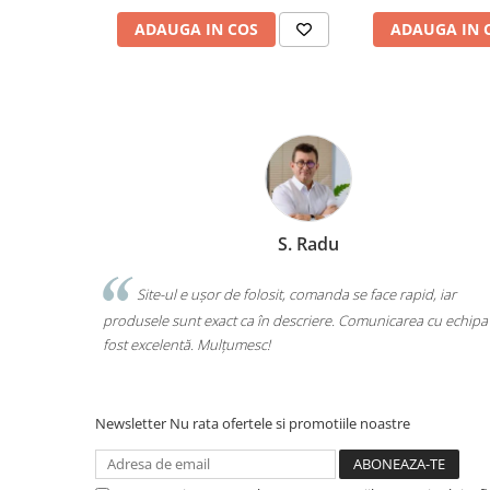
Ghiozdane și rucsacuri
ADAUGA IN COS
ADAUGA IN 
Ghiozdane școlare
Rucsacuri școlare și casual
Ghiozdane pentru grădinită
Trollere pentru copii
Penare
Penare echipate
Penare neechipate
Marchis Laura
Penare tip etui
e rapid, iar
Acuarele și pensule școlare
Am comandat tot ce avea nevoie copilul pentru șco
icarea cu echipa a
o singură comandă. Livrarea a fost rapidă, iar produse
Acuarele școlare și Tempera
calitate. Foarte mulțumită!
Pensule școlare
Pahare și palete pictură
Cărți
Newsletter
Nu rata ofertele si promotiile noastre
Cărți pentru copii
Cărți de colorat