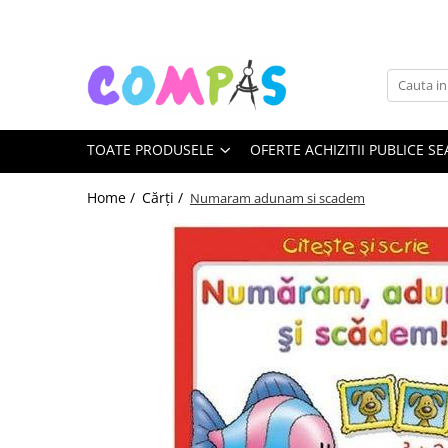
Toate Produsele
Noutăți Librăria Compas
Souvenir România
TOATE PRODUSELE
OFERTE ACHIZITII PUBLICE SE
Rechizite școlare
Instrumente de scris
Home /
Cărți /
Numaram adunam si scadem
Pixuri
Stilouri școlare
Rollere și finelinere
Markere și textmarkere
Creioane grafice
Creioane mecanice
Creioane colorate
Creioane cerate
Carioci