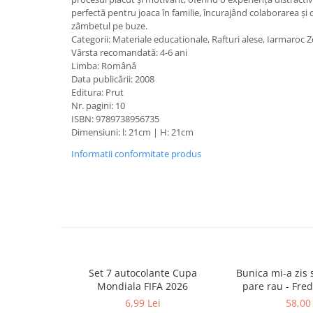
Caiete școlare și hârtie
perfectă pentru joaca în familie, încurajând colaborarea și
Caiete dictando
zâmbetul pe buze.
Categorii: Materiale educationale, Rafturi alese, Iarmaroc Z
Caiete matematică
Vârsta recomandată: 4-6 ani
Caiete muzică
Limba: Română
Caiete geografie și biologie
Data publicării: 2008
Editura: Prut
Caiete tip I, II și III
Nr. pagini: 10
Caiete foi veline
ISBN: 9789738956735
Rezerve pentru caiete
Dimensiuni: l: 21cm | H: 21cm
Vocabulare
Informatii conformitate produs
Blocuri de desen școlare
Hârtie pentru lucru manual
Accesorii geometrie și matematică
Rigle și Echere
Raportoare
Compasuri
Set 7 autocolante Cupa
Bunica mi-a zis s
Truse geometrie
Mondiala FIFA 2026
pare rau - Fre
Socotitori și bețisoare pentru
6,99 Lei
58,00 
numărat