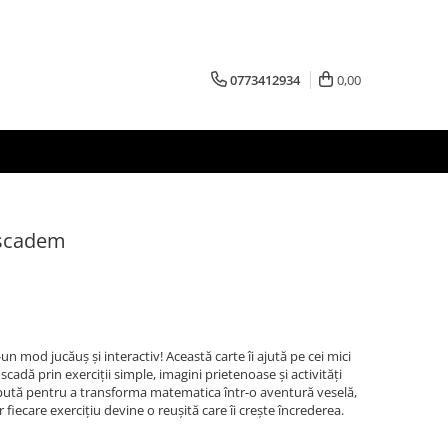
0773412934
0,00
scadem
 mod jucăuș și interactiv! Această carte îi ajută pe cei mici
cadă prin exerciții simple, imagini prietenoase și activități
epută pentru a transforma matematica într-o aventură veselă,
r fiecare exercițiu devine o reușită care îi crește încrederea.