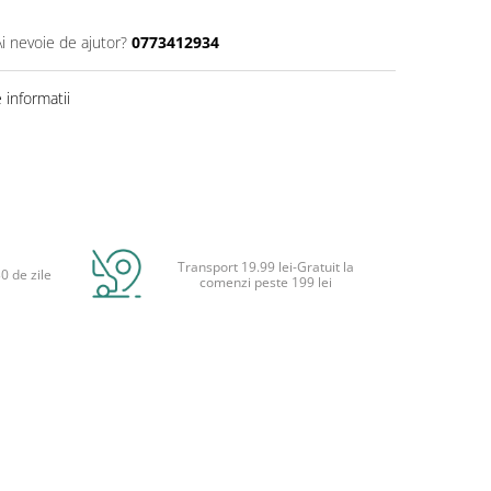
Ai nevoie de ajutor?
0773412934
informatii
Transport 19.99 lei-Gratuit la
0 de zile
comenzi peste 199 lei