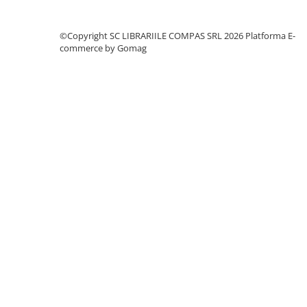
Clasici români și universali
Literatură modernă și
©Copyright SC LIBRARIILE COMPAS SRL 2026
Platforma E-
contemporană
commerce by Gomag
Thriller și mister
Young adult
Science-fiction și fantasy
Ficțiune erotică
Ficțiune mitologică și istorică
Romane de dragoste
Poezie și teatru
Romane ilustrate
Dezvoltare personală și non-
ficțiune
Psihologie și dezvoltare personală
Biografii și memorii
Parenting și educație
Sănătate și stil de viață