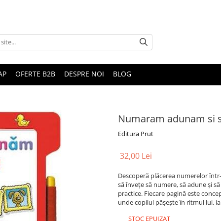
AP
OFERTE B2B
DESPRE NOI
BLOG
Numaram adunam si 
Editura Prut
32,00 Lei
Descoperă plăcerea numerelor într-un
să învețe să numere, să adune și să s
practice. Fiecare pagină este conc
unde copilul pășește în ritmul lui, ia
STOC EPUIZAT