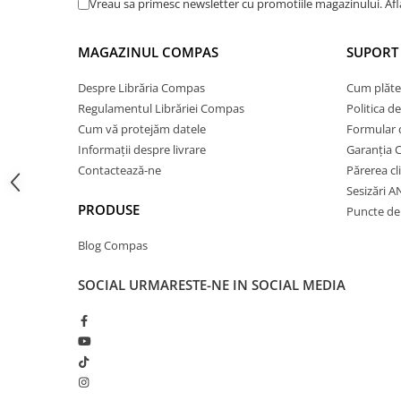
Vreau sa primesc newsletter cu promotiile magazinului. Af
Cărți ilustrate și interactive
Povești și ficțiune pentru copii
MAGAZINUL COMPAS
SUPORT 
Enciclopedii și atlase pentru copii
Materiale educaționale
Despre Librăria Compas
Cum plăte
Benzi desenate
Regulamentul Librăriei Compas
Politica d
Hobby și activități pentru copii
Cum vă protejăm datele
Formular 
Informații despre livrare
Garanția 
Educație și carte școlară
Contactează-ne
Părerea cl
Metoda Montessori
Sesizări 
Culegeri și materiale auxiliare
PRODUSE
Puncte de 
Caiete de vacanță
Blog Compas
Bibliografie școlară
Bibliografie didactică
SOCIAL
URMARESTE-NE IN SOCIAL MEDIA
Dicționare și gramatici
Pregătire pentru admitere
Pregătire Evaluare Națională
Pregătire Bacalaureat
Romane și literatură