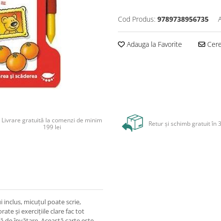
Cod Produs:
9789738956735
Adauga la Favorite
Cere 
Livrare gratuită la comenzi de minim
Retur și schimb gratuit în 3
199 lei
ui inclus, micuțul poate scrie,
rate și exercițiile clare fac tot
ă de învățare. Această carte este