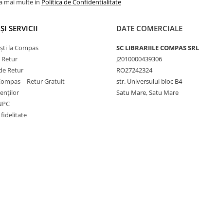
la mai multe in
Politica de Confidentialitate
ȘI SERVICII
DATE COMERCIALE
ști la Compas
SC LIBRARIILE COMPAS SRL
e Retur
J2010000439306
de Retur
RO27242324
Compas – Retur Gratuit
str. Universului bloc B4
ienților
Satu Mare, Satu Mare
ANPC
fidelitate