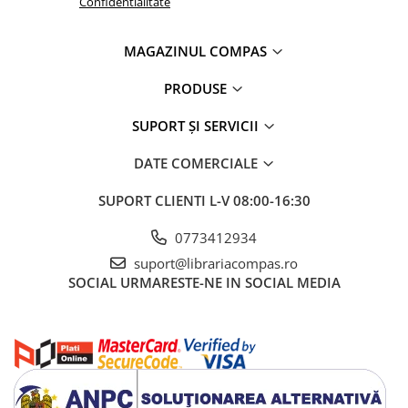
Confidentialitate
Artă și fotografie
Ghiduri și hărți
MAGAZINUL COMPAS
Istorie și științe sociale
Afaceri și economie
PRODUSE
Religie și spiritualitate
Știință și tehnologie
SUPORT ȘI SERVICII
Gastronomie și hobby
DATE COMERCIALE
Filosofie și eseuri
Limbi străine
SUPORT CLIENTI
L-V 08:00-16:30
Dicționare și ghiduri de conversație
0773412934
Literatură în limbi străine
suport@librariacompas.ro
Gramatică și vocabulare
SOCIAL
URMARESTE-NE IN SOCIAL MEDIA
Papetărie și articole din hârtie
Planificare și agende
Agende datate
Agende nedatate
Agende pentru copii