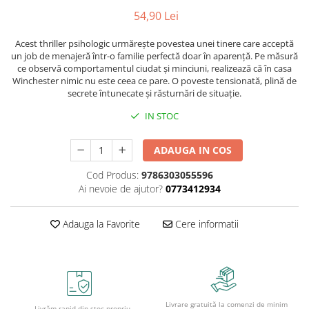
Caiete școlare și hârtie
54,90 Lei
Caiete dictando
Caiete matematică
Acest thriller psihologic urmărește povestea unei tinere care acceptă
un job de menajeră într-o familie perfectă doar în aparență. Pe măsură
Caiete muzică
ce observă comportamentul ciudat și minciuni, realizează că în casa
Caiete geografie și biologie
Winchester nimic nu este ceea ce pare. O poveste tensionată, plină de
secrete întunecate și răsturnări de situație.
Caiete tip I, II și III
Caiete foi veline
IN STOC
Rezerve pentru caiete
Vocabulare
ADAUGA IN COS
Blocuri de desen școlare
Cod Produs:
9786303055596
Hârtie pentru lucru manual
Ai nevoie de ajutor?
0773412934
Accesorii geometrie și matematică
Rigle și Echere
Adauga la Favorite
Cere informatii
Raportoare
Compasuri
Truse geometrie
Socotitori și bețisoare pentru
Livrare gratuită la comenzi de minim
numărat
Livrăm rapid din stoc propriu