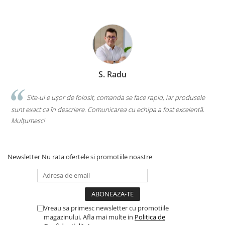
Clasici români și universali
Literatură modernă și
contemporană
Thriller și mister
Young adult
Science-fiction și fantasy
S. Radu
Ficțiune erotică
Ficțiune mitologică și istorică
.
Site-ul e ușor de folosit, comanda se face rapid, iar produsele
sunt exact ca în descriere. Comunicarea cu echipa a fost excelentă.
s
Romane de dragoste
Mulțumesc!
c
Poezie și teatru
Romane ilustrate
Dezvoltare personală și non-
Newsletter
Nu rata ofertele si promotiile noastre
ficțiune
Psihologie și dezvoltare personală
Biografii și memorii
Parenting și educație
Vreau sa primesc newsletter cu promotiile
Sănătate și stil de viață
magazinului. Afla mai multe in
Politica de