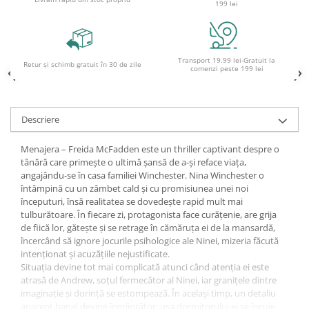
199 lei
Ghiozdane și rucsacuri
Ghiozdane școlare
Rucsacuri școlare și casual
Transport 19.99 lei-Gratuit la
Retur și schimb gratuit în 30 de zile
comenzi peste 199 lei
Ghiozdane pentru grădinită
Trollere pentru copii
Penare
Descriere
Penare echipate
Menajera – Freida McFadden este un thriller captivant despre o
Penare neechipate
tânără care primește o ultimă șansă de a-și reface viața,
Penare tip etui
angajându-se în casa familiei Winchester. Nina Winchester o
Acuarele și pensule școlare
întâmpină cu un zâmbet cald și cu promisiunea unei noi
începuturi, însă realitatea se dovedește rapid mult mai
Acuarele școlare și Tempera
tulburătoare. În fiecare zi, protagonista face curățenie, are grija
Pensule școlare
de fiică lor, gătește și se retrage în cămăruța ei de la mansardă,
încercând să ignore jocurile psihologice ale Ninei, mizeria făcută
Pahare și palete pictură
intenționat și acuzățiile nejustificate.
Cărți
Situația devine tot mai complicată atunci când atenția ei este
Cărți pentru copii
atrasă de Andrew, soțul fermecător al Ninei, iar granițele dintre
imaginație și dorință se estompează. În același timp, un detaliu
Cărți de colorat
aparent banal devine îngrijorător: ușa dormitorului ei se încuie