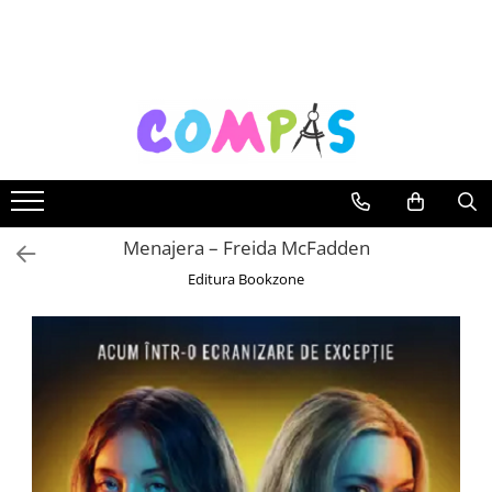
Toate Produsele
Noutăți Librăria Compas
Souvenir România
Rechizite școlare
Instrumente de scris
Pixuri
Menajera – Freida McFadden
Stilouri școlare
Editura Bookzone
Rollere și finelinere
Markere și textmarkere
Creioane grafice
Creioane mecanice
Creioane colorate
Creioane cerate
Carioci