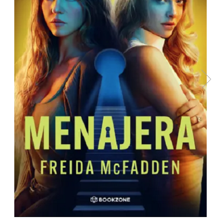
Radiere
Ascutițori
Corectoare și lipici
Mine și rezerve
Cretă școlară și creativă
Accesorii școlare
Coperți caiete si cărți
Etichete școlare
Carnete pentru elevi
Lupe și articole educative
Foarfece școlare
Globuri pământești
Cutii sandwich și caserole
Umbrele pentru copii
Termosuri
Pahare și sticle pentru scoală
Cutii pentru depozitare