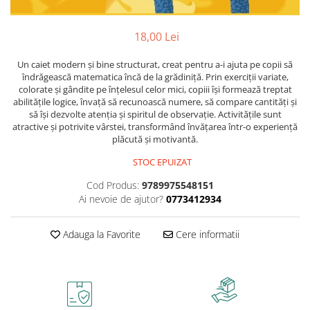
ficțiune
Avioane de jucărie
Caiete geografie și biologie
Mine și rezerve
Utilaje de jucărie
Psihologie și dezvoltare personală
Caiete tip I, II și III
Creioane grafit și ascuțitori
18,00 Lei
Masinuțe cu telecomandă
Biografii și memorii
Caiete foi veline
Corectoare și radiere
Jucării de pluș
Parenting și educație
Un caiet modern și bine structurat, creat pentru a-i ajuta pe copii să
Rezerve pentru caiete
Instrumente de scris premium
îndrăgească matematica încă de la grădiniță. Prin exerciții variate,
Sănătate și stil de viață
Jucării și articole pentru bebeluși
Vocabulare
colorate și gândite pe înțelesul celor mici, copiii își formează treptat
Pixuri premium
Artă și fotografie
abilitățile logice, învață să recunoască numere, să compare cantități și
Jucării pentru bebeluși
Blocuri de desen școlare
Stilouri premium
să își dezvolte atenția și spiritul de observație. Activitățile sunt
Ghiduri și hărți
Camera Bebe
Hârtie pentru lucru manual
Seturi de scris premium
atractive și potrivite vârstei, transformând învățarea într-o experiență
Istorie și științe sociale
plăcută și motivantă.
Figurine
Accesorii geometrie și matematică
Afaceri și economie
Jucării pentru apă și baie
STOC EPUIZAT
Rigle și Echere
Religie și spiritualitate
Raportoare
Jucării din lemn
Cod Produs:
9789975548151
Știință și tehnologie
Compasuri
Ai nevoie de ajutor?
0773412934
Outdoor
Gastronomie și hobby
Truse geometrie
Filosofie și eseuri
Roboți
Adauga la Favorite
Cere informatii
Socotitori și bețisoare pentru
Limbi străine
numărat
Dicționare și ghiduri de conversație
Ghiozdane și rucsacuri
Literatură în limbi străine
Ghiozdane școlare
Gramatică și vocabulare
Rucsacuri școlare și casual