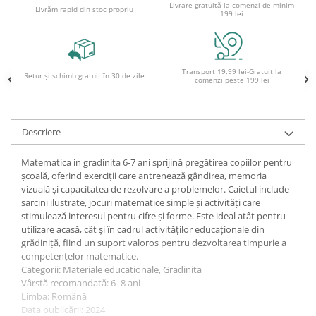
Livrare gratuită la comenzi de minim
Livrăm rapid din stoc propriu
Ghiozdane pentru grădinită
199 lei
Trollere pentru copii
Penare
Penare echipate
Transport 19.99 lei-Gratuit la
Retur și schimb gratuit în 30 de zile
comenzi peste 199 lei
Penare neechipate
Penare tip etui
Acuarele și pensule școlare
Descriere
Acuarele școlare și Tempera
Matematica in gradinita 6-7 ani sprijină pregătirea copiilor pentru
Pensule școlare
școală, oferind exerciții care antrenează gândirea, memoria
Pahare și palete pictură
vizuală și capacitatea de rezolvare a problemelor. Caietul include
sarcini ilustrate, jocuri matematice simple și activități care
stimulează interesul pentru cifre și forme. Este ideal atât pentru
utilizare acasă, cât și în cadrul activităților educaționale din
grădiniță, fiind un suport valoros pentru dezvoltarea timpurie a
competențelor matematice.
Categorii: Materiale educationale, Gradinita
Vârstă recomandată: 6–8 ani
Limba: Română
Data publicării: 2024