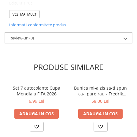
Editura: Prut
Tip copertă: Paperback
Număr pagini: 48
VEZI MAI MULT
ISBN: 9789975548151
Informatii conformitate produs
Dimensiuni: 29 × 20 cm
Review-uri
(0)
PRODUSE SIMILARE
Set 7 autocolante Cupa
Bunica mi-a zis sa-ti spun
Mondiala FIFA 2026
ca-i pare rau - Fredrik
Backman
6,99 Lei
58,00 Lei
ADAUGA IN COS
ADAUGA IN COS