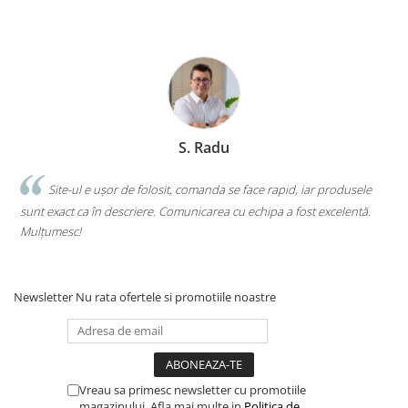
S. Radu
.
Site-ul e ușor de folosit, comanda se face rapid, iar produsele
sunt exact ca în descriere. Comunicarea cu echipa a fost excelentă.
s
Mulțumesc!
c
Newsletter
Nu rata ofertele si promotiile noastre
Vreau sa primesc newsletter cu promotiile
magazinului. Afla mai multe in
Politica de