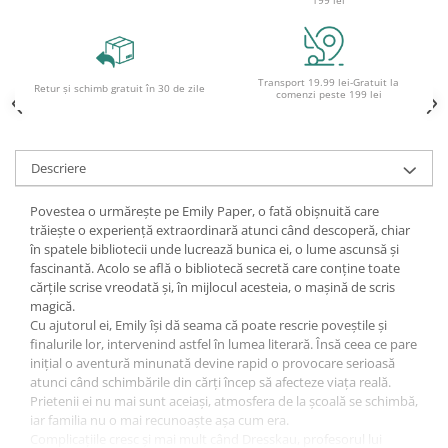
Ghiozdane și rucsacuri
Ghiozdane școlare
Rucsacuri școlare și casual
Transport 19.99 lei-Gratuit la
Retur și schimb gratuit în 30 de zile
comenzi peste 199 lei
Ghiozdane pentru grădinită
Trollere pentru copii
Penare
Descriere
Penare echipate
Povestea o urmărește pe Emily Paper, o fată obișnuită care
Penare neechipate
trăiește o experiență extraordinară atunci când descoperă, chiar
Penare tip etui
în spatele bibliotecii unde lucrează bunica ei, o lume ascunsă și
fascinantă. Acolo se află o bibliotecă secretă care conține toate
Acuarele și pensule școlare
cărțile scrise vreodată și, în mijlocul acesteia, o mașină de scris
Acuarele școlare și Tempera
magică.
Cu ajutorul ei, Emily își dă seama că poate rescrie poveștile și
Pensule școlare
finalurile lor, intervenind astfel în lumea literară. Însă ceea ce pare
Pahare și palete pictură
inițial o aventură minunată devine rapid o provocare serioasă
Cărți
atunci când schimbările din cărți încep să afecteze viața reală.
Prietenii ei nu mai sunt aceiași, atmosfera de la școală se schimbă,
Cărți pentru copii
iar familia nu o mai recunoaște așa cum era.
Cărți de colorat
Complicațiile cresc și mai mult când Dresskau, profesorul lui