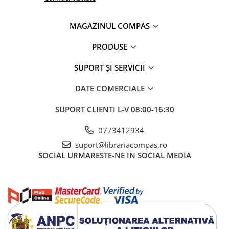
Artă și fotografie
Ghiduri și hărți
MAGAZINUL COMPAS
Istorie și științe sociale
Afaceri și economie
PRODUSE
Religie și spiritualitate
SUPORT ȘI SERVICII
Știință și tehnologie
Gastronomie și hobby
DATE COMERCIALE
Filosofie și eseuri
Limbi străine
SUPORT CLIENTI
L-V 08:00-16:30
Dicționare și ghiduri de conversație
0773412934
Literatură în limbi străine
suport@librariacompas.ro
Gramatică și vocabulare
SOCIAL
URMARESTE-NE IN SOCIAL MEDIA
Papetărie și articole din hârtie
Planificare și agende
Agende datate
Agende nedatate
Agende pentru copii