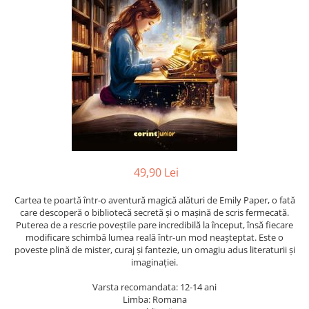
Radiere
Ascutițori
Corectoare și lipici
Mine și rezerve
Cretă școlară și creativă
Accesorii școlare
Coperți caiete si cărți
Etichete școlare
Carnete pentru elevi
Lupe și articole educative
49,90 Lei
Foarfece școlare
Cartea te poartă într-o aventură magică alături de Emily Paper, o fată
Globuri pământești
care descoperă o bibliotecă secretă și o mașină de scris fermecată.
Cutii sandwich și caserole
Puterea de a rescrie poveștile pare incredibilă la început, însă fiecare
modificare schimbă lumea reală într-un mod neașteptat. Este o
Umbrele pentru copii
poveste plină de mister, curaj și fantezie, un omagiu adus literaturii și
Termosuri
imaginației.
Pahare și sticle pentru scoală
Varsta recomandata: 12-14 ani
Cutii pentru depozitare
Limba: Romana