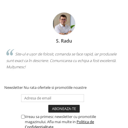
Clasici români și universali
Literatură modernă și
contemporană
Thriller și mister
Young adult
S. Radu
Science-fiction și fantasy
Ficțiune erotică
.
Site-ul e ușor de folosit, comanda se face rapid, iar produsele
Ficțiune mitologică și istorică
sunt exact ca în descriere. Comunicarea cu echipa a fost excelentă.
s
Romane de dragoste
Mulțumesc!
c
Poezie și teatru
Romane ilustrate
Dezvoltare personală și non-
Newsletter
Nu rata ofertele si promotiile noastre
ficțiune
Psihologie și dezvoltare personală
Biografii și memorii
Parenting și educație
Vreau sa primesc newsletter cu promotiile
Sănătate și stil de viață
magazinului. Afla mai multe in
Politica de
Confidentialitate