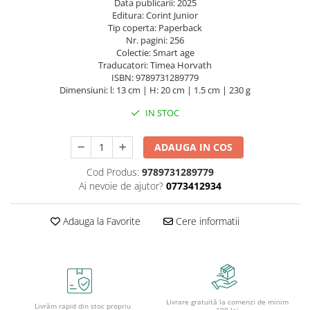
Caiete școlare și hârtie
Data publicarii: 2025
Editura: Corint Junior
Caiete dictando
Tip coperta: Paperback
Nr. pagini: 256
Caiete matematică
Colectie: Smart age
Caiete muzică
Traducatori: Timea Horvath
Caiete geografie și biologie
ISBN: 9789731289779
Dimensiuni: l: 13 cm | H: 20 cm | 1.5 cm | 230 g
Caiete tip I, II și III
Caiete foi veline
IN STOC
Rezerve pentru caiete
ADAUGA IN COS
Vocabulare
Blocuri de desen școlare
Cod Produs:
9789731289779
Hârtie pentru lucru manual
Ai nevoie de ajutor?
0773412934
Accesorii geometrie și matematică
Adauga la Favorite
Cere informatii
Rigle și Echere
Raportoare
Compasuri
Truse geometrie
Socotitori și bețisoare pentru
Livrare gratuită la comenzi de minim
Livrăm rapid din stoc propriu
numărat
199 lei