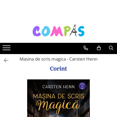
Toate Produsele
Noutăți Librăria Compas
Souvenir România
Rechizite școlare
Instrumente de scris
Pixuri
Masina de scris magica - Carsten Henn
Stilouri școlare
Rollere și finelinere
Markere și textmarkere
Creioane grafice
Creioane mecanice
Creioane colorate
Creioane cerate
Carioci