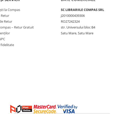
ști la Compas
SC LIBRARIILE COMPAS SRL
e Retur
J2010000439306
de Retur
RO27242324
Compas – Retur Gratuit
str. Universului bloc B4
ienților
Satu Mare, Satu Mare
ANPC
fidelitate