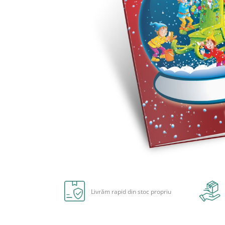
Radiere
Ascutițori
Corectoare și lipici
Mine și rezerve
Cretă școlară și creativă
Accesorii școlare
Coperți caiete si cărți
Etichete școlare
Carnete pentru elevi
Lupe și articole educative
Foarfece școlare
Globuri pământești
Cutii sandwich și caserole
Distribuie
Umbrele pentru copii
pe
Facebook
Termosuri
Livrăm rapid din stoc propriu
Pahare și sticle pentru scoală
Cutii pentru depozitare