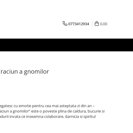
0773412934
0,00
raciun a gnomilor
egatesc cu emotie pentru cea mai asteptata zi din an –
ciun a gnomilor” este o poveste plina de caldura, bucurie si
padurii invata ce inseamna colaborare, darnicia si spiritul