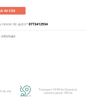
A IN COS
Ai nevoie de ajutor?
0773412934
informatii
Transport 19.99 lei-Gratuit la
0 de zile
comenzi peste 199 lei