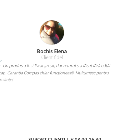
Amelia Bran
Mi-am luat un rucsac Herlitz pentru liceu și chiar îmi place
ult. Are loc pentru toate cărțile, laptopul încape perfect și nu
ă dor umerii când îl car. Plus că arată super bine, exact cum
oiam. A ajuns rapid și fără surprize – 10/10!
SUPORT CLIENTI
L-V 08:00-16:30