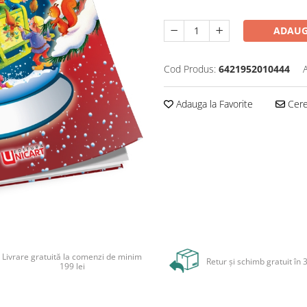
ADAUG
Cod Produs:
6421952010444
Adauga la Favorite
Cere 
Livrare gratuită la comenzi de minim
Retur și schimb gratuit în 3
199 lei