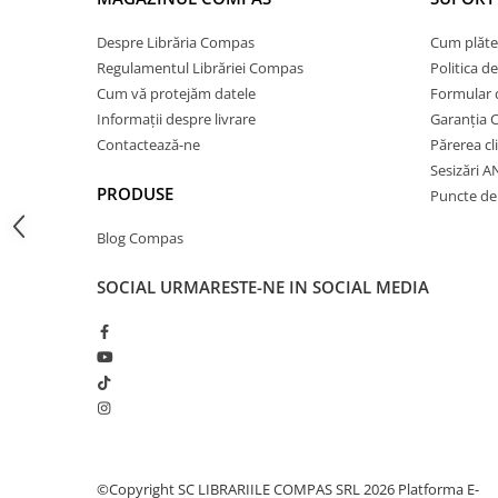
Cărți ilustrate și interactive
Despre Librăria Compas
Cum plăte
Povești și ficțiune pentru copii
Regulamentul Librăriei Compas
Politica d
Enciclopedii și atlase pentru copii
Cum vă protejăm datele
Formular 
Materiale educaționale
Informații despre livrare
Garanția 
Benzi desenate
Contactează-ne
Părerea cl
Hobby și activități pentru copii
Sesizări 
Educație și carte școlară
PRODUSE
Puncte de 
Metoda Montessori
Blog Compas
Culegeri și materiale auxiliare
Caiete de vacanță
SOCIAL
URMARESTE-NE IN SOCIAL MEDIA
Bibliografie școlară
Bibliografie didactică
Dicționare și gramatici
Pregătire pentru admitere
Pregătire Evaluare Națională
Pregătire Bacalaureat
Romane și literatură
©Copyright SC LIBRARIILE COMPAS SRL 2026
Platforma E-