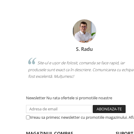
Ghiozdane și rucsacuri
Ghiozdane școlare
Rucsacuri școlare și casual
Ghiozdane pentru grădinită
Trollere pentru copii
Penare
Marchis Laura
Penare echipate
pid, iar
Am comandat tot ce avea nevoie copilul pentru școală
Penare neechipate
ea cu echipa a
o singură comandă. Livrarea a fost rapidă, iar produsele s
Penare tip etui
calitate. Foarte mulțumită!
Acuarele și pensule școlare
Acuarele școlare și Tempera
Pensule școlare
Newsletter
Nu rata ofertele si promotiile noastre
Pahare și palete pictură
Cărți
Vreau sa primesc newsletter cu promotiile magazinului. Af
Cărți pentru copii
Cărți de colorat
MAGAZINUL COMPAS
SUPORT 