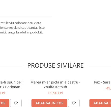
tratiile viu colorate dau viata
enta vesela si captivanta. Este
i mici, langa bradul impodobit.
PRODUSE SIMILARE
a-ti spun ca-i
Marea m-ar picta in albastru -
Pax - Sar
drik Backman
Zoulfa Katouh
49
Lei
65,90 Lei
COS
ADAUGA IN COS
ADAUGA I