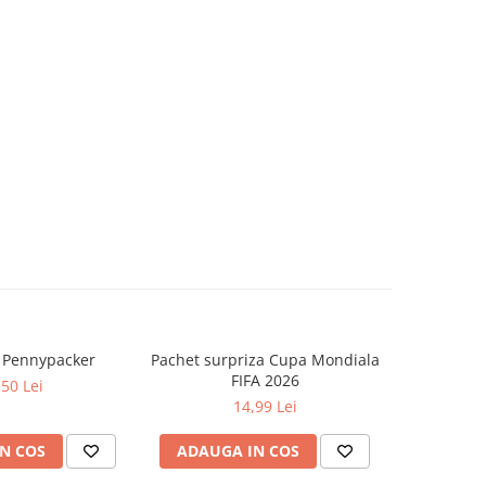
a Pennypacker
Pachet surpriza Cupa Mondiala
Cei invia
FIFA 2026
,50 Lei
14,99 Lei
N COS
ADAUGA IN COS
ADAUG