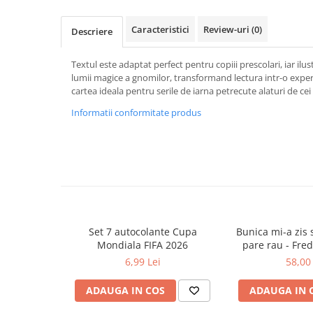
Caiete școlare și hârtie
Caiete dictando
Caracteristici
Review-uri
(0)
Descriere
Caiete matematică
Caiete muzică
Textul este adaptat perfect pentru copiii prescolari, iar ilus
Caiete geografie și biologie
lumii magice a gnomilor, transformand lectura intr-o experi
cartea ideala pentru serile de iarna petrecute alaturi de ce
Caiete tip I, II și III
Informatii conformitate produs
Caiete foi veline
Rezerve pentru caiete
Vocabulare
Blocuri de desen școlare
Hârtie pentru lucru manual
Accesorii geometrie și matematică
Rigle și Echere
Set 7 autocolante Cupa
Bunica mi-a zis s
Raportoare
Mondiala FIFA 2026
pare rau - Fre
6,99 Lei
58,00 
Compasuri
Truse geometrie
ADAUGA IN COS
ADAUGA IN 
Socotitori și bețisoare pentru
numărat