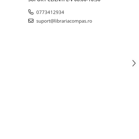
0773412934
suport@librariacompas.ro