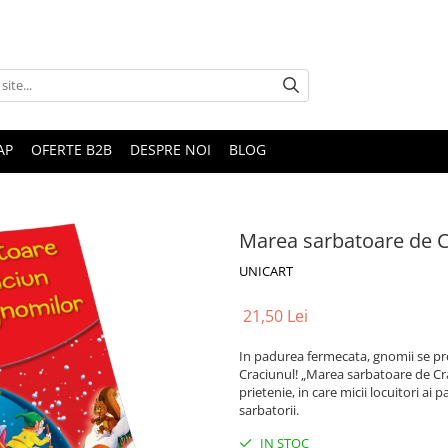
AP
OFERTE B2B
DESPRE NOI
BLOG
Marea sarbatoare de C
UNICART
21,50 Lei
In padurea fermecata, gnomii se pr
Craciunul! „Marea sarbatoare de Cra
prietenie, in care micii locuitori ai 
sarbatorii.
IN STOC