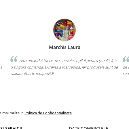
Bochis Elena
Client fidel
, într-
Un produs a fost livrat greșit, dar returul s-a făcut fără bătăi
unt de
de cap. Garanția Compas chiar funcționează. Mulțumesc pentru
m
seriozitate!
m
v
la mai multe in
Politica de Confidentialitate
ȘI SERVICII
DATE COMERCIALE