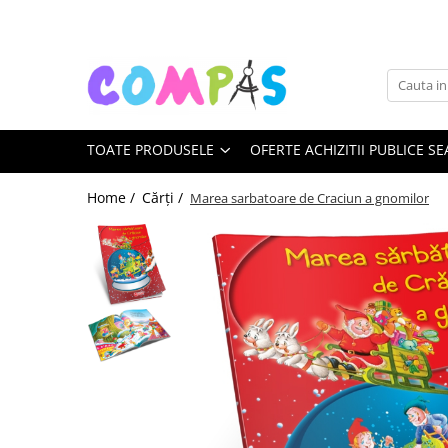
Toate Produsele
Noutăți Librăria Compas
Souvenir România
TOATE PRODUSELE
OFERTE ACHIZITII PUBLICE SE
Rechizite școlare
Instrumente de scris
Home /
Cărți /
Marea sarbatoare de Craciun a gnomilor
Pixuri
Stilouri școlare
Rollere și finelinere
Markere și textmarkere
Creioane grafice
Creioane mecanice
Creioane colorate
Creioane cerate
Carioci