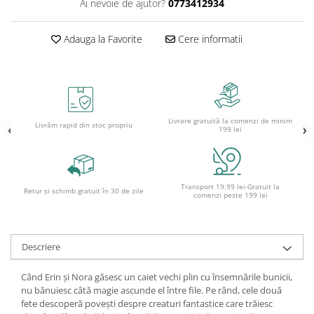
Ai nevoie de ajutor?
0773412934
Ghiozdane pentru grădinită
Trollere pentru copii
Adauga la Favorite
Cere informatii
Penare
Penare echipate
Penare neechipate
Penare tip etui
Livrare gratuită la comenzi de minim
Livrăm rapid din stoc propriu
Acuarele și pensule școlare
199 lei
Acuarele școlare și Tempera
Pensule școlare
Pahare și palete pictură
Transport 19.99 lei-Gratuit la
Retur și schimb gratuit în 30 de zile
comenzi peste 199 lei
Descriere
Când Erin și Nora găsesc un caiet vechi plin cu însemnările bunicii,
nu bănuiesc câtă magie ascunde el între file. Pe rând, cele două
fete descoperă povești despre creaturi fantastice care trăiesc