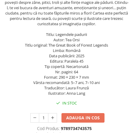
povești despre zâne, pitici, troli și alte ființe magice ale pădurii. Citindu-
ficțiune
Avioane de jucărie
Caiete geografie și biologie
Mine și rezerve
l, te vei bucura de aventuri amuzante, emoționante și uneori... puțin
Utilaje de jucărie
Psihologie și dezvoltare personală
ciudate, pentru că nu toate făpturile miros a flori! Cartea este perfectă
Caiete tip I, II și III
Creioane grafit și ascuțitori
pentru lectura de seară, cu povești scurte și ilustrate care trezesc
Masinuțe cu telecomandă
Biografii și memorii
Caiete foi veline
Corectoare și radiere
curiozitatea și imaginația copiilor.
Jucării de pluș
Parenting și educație
Rezerve pentru caiete
Instrumente de scris premium
Titlu: Legendele padurii
Sănătate și stil de viață
Jucării și articole pentru bebeluși
Vocabulare
Pixuri premium
Autor: Tea Orsi
Artă și fotografie
Jucării pentru bebeluși
Titlu original: The Great Book of Forest Legends
Blocuri de desen școlare
Stilouri premium
Limba: Română
Ghiduri și hărți
Camera Bebe
Hârtie pentru lucru manual
Seturi de scris premium
Data publicării: 2025
Istorie și științe sociale
Figurine
Accesorii geometrie și matematică
Editura: Paralela 45
Afaceri și economie
Tip copertă: Necartonată
Jucării pentru apă și baie
Rigle și Echere
Nr. pagini: 64
Religie și spiritualitate
Format: 290 × 230 × 7 mm
Raportoare
Jucării din lemn
Știință și tehnologie
Vârsta recomandată: 5–7 ani, 7–10 ani
Compasuri
Traducător: Laura Frunză
Outdoor
Gastronomie și hobby
Truse geometrie
Ilustrator: Anna Lang
Filosofie și eseuri
Roboți
Socotitori și bețisoare pentru
IN STOC
Limbi străine
numărat
Dicționare și ghiduri de conversație
Ghiozdane și rucsacuri
ADAUGA IN COS
Literatură în limbi străine
Ghiozdane școlare
Cod Produs:
9789734743575
Gramatică și vocabulare
Rucsacuri școlare și casual