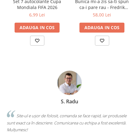
Set 7 autocolante Cupa
Bunica mi-a zis sa-ti spun
Mondiala FIFA 2026
ca-i pare rau - Fredrik
Backman
6,99 Lei
58,00 Lei
ADAUGA IN COS
ADAUGA IN COS
S. Radu
.
Site-ul e ușor de folosit, comanda se face rapid, iar produsele
sunt exact ca în descriere. Comunicarea cu echipa a fost excelentă.
s
Mulțumesc!
c