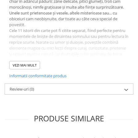
chiar în adâncul pădurii: zâne delicate, pitici glumeți, troli cam
morocănoși, nimfe grațioase și multe alte ființe surprinzătoare.
Unele sunt prietenoase și vesele, altele misterioase sau... cu
obiceiuri cam neobișnuite, dar toate au câte ceva special de
povestit.
Cele 11 istorii din carte pot fi citite separat, fiind perfecte pentru
momentele de liniște de dinaintea somnului sau pentru lectura în
reprize scurte. Narate cu umor și duioșie, poveștile combină
elemente magice cu mici lecții despre curaj, curiozitate, prietenie
și respect pentru natură. Iar ilustrațiile color semnate de Anna
Lang dau farmec fiecărei pagini, invitând copiii să viseze cu ochii
deschiși.
VEZI MAI MULT
O carte care îi încurajează pe cei mici să fie atenți la lumea din jur,
Informatii conformitate produs
să creadă în magie și să își lase imaginația să zboare. După ce o vei
citi, o simplă plimbare prin pădure se poate transforma într-o
aventură în care orice este posibil!
Review-uri
(0)
PRODUSE SIMILARE