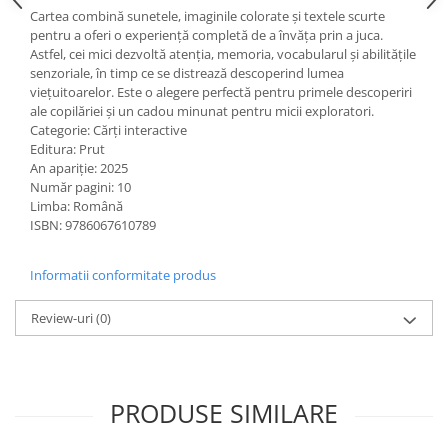
Cartea combină sunetele, imaginile colorate și textele scurte
Ghiozdane pentru grădinită
pentru a oferi o experiență completă de a învăța prin a juca.
Trollere pentru copii
Astfel, cei mici dezvoltă atenția, memoria, vocabularul și abilitățile
Penare
senzoriale, în timp ce se distrează descoperind lumea
viețuitoarelor. Este o alegere perfectă pentru primele descoperiri
Penare echipate
ale copilăriei și un cadou minunat pentru micii exploratori.
Penare neechipate
Categorie: Cărți interactive
Editura: Prut
Penare tip etui
An apariție: 2025
Acuarele și pensule școlare
Număr pagini: 10
Limba: Română
Acuarele școlare și Tempera
ISBN: 9786067610789
Pensule școlare
Pahare și palete pictură
Informatii conformitate produs
Review-uri
(0)
PRODUSE SIMILARE