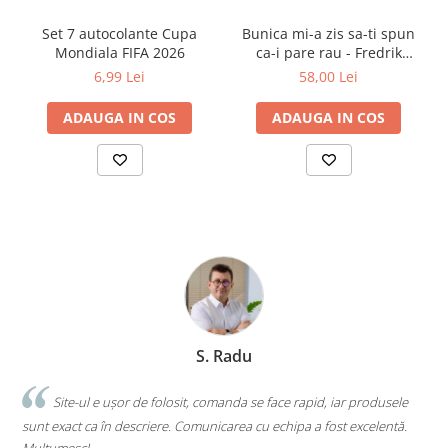
Set 7 autocolante Cupa
Bunica mi-a zis sa-ti spun
Mondiala FIFA 2026
ca-i pare rau - Fredrik
Backman
6,99 Lei
58,00 Lei
ADAUGA IN COS
ADAUGA IN COS
S. Radu
.
Site-ul e ușor de folosit, comanda se face rapid, iar produsele
sunt exact ca în descriere. Comunicarea cu echipa a fost excelentă.
s
Mulțumesc!
c