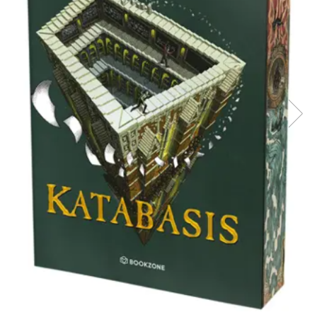
Radiere
Ascutițori
Corectoare și lipici
Mine și rezerve
Cretă școlară și creativă
Accesorii școlare
Coperți caiete si cărți
Etichete școlare
Carnete pentru elevi
Lupe și articole educative
Foarfece școlare
Globuri pământești
Cutii sandwich și caserole
Umbrele pentru copii
Termosuri
Pahare și sticle pentru scoală
Cutii pentru depozitare