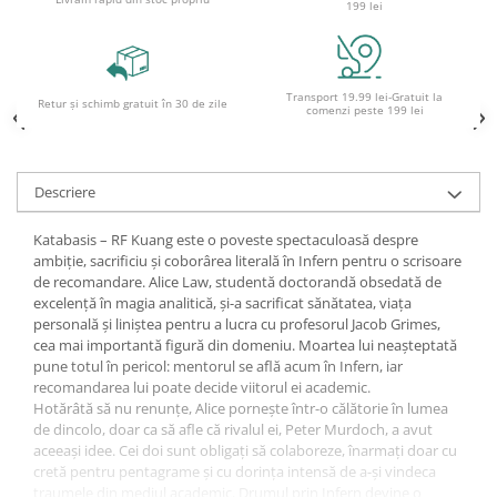
199 lei
Ghiozdane și rucsacuri
Ghiozdane școlare
Rucsacuri școlare și casual
Transport 19.99 lei-Gratuit la
Retur și schimb gratuit în 30 de zile
comenzi peste 199 lei
Ghiozdane pentru grădinită
Trollere pentru copii
Penare
Descriere
Penare echipate
Katabasis – RF Kuang este o poveste spectaculoasă despre
Penare neechipate
ambiție, sacrificiu și coborârea literală în Infern pentru o scrisoare
Penare tip etui
de recomandare. Alice Law, studentă doctorandă obsedată de
Acuarele și pensule școlare
excelență în magia analitică, și-a sacrificat sănătatea, viața
personală și liniștea pentru a lucra cu profesorul Jacob Grimes,
Acuarele școlare și Tempera
cea mai importantă figură din domeniu. Moartea lui neașteptată
Pensule școlare
pune totul în pericol: mentorul se află acum în Infern, iar
recomandarea lui poate decide viitorul ei academic.
Pahare și palete pictură
Hotărâtă să nu renunțe, Alice pornește într-o călătorie în lumea
Cărți
de dincolo, doar ca să afle că rivalul ei, Peter Murdoch, a avut
Cărți pentru copii
aceeași idee. Cei doi sunt obligați să colaboreze, înarmați doar cu
cretă pentru pentagrame și cu dorința intensă de a-și vindeca
Cărți de colorat
traumele din mediul academic. Drumul prin Infern devine o