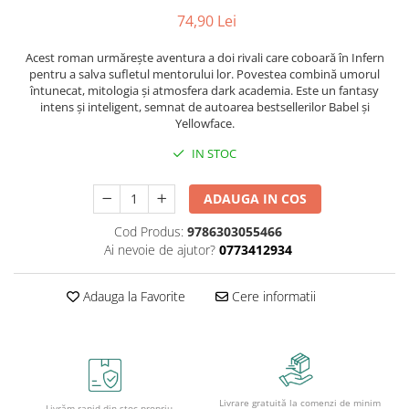
Caiete școlare și hârtie
74,90 Lei
Caiete dictando
Caiete matematică
Acest roman urmărește aventura a doi rivali care coboară în Infern
pentru a salva sufletul mentorului lor. Povestea combină umorul
Caiete muzică
întunecat, mitologia și atmosfera dark academia. Este un fantasy
Caiete geografie și biologie
intens și inteligent, semnat de autoarea bestsellerilor Babel și
Yellowface.
Caiete tip I, II și III
Caiete foi veline
IN STOC
Rezerve pentru caiete
Vocabulare
ADAUGA IN COS
Blocuri de desen școlare
Cod Produs:
9786303055466
Hârtie pentru lucru manual
Ai nevoie de ajutor?
0773412934
Accesorii geometrie și matematică
Rigle și Echere
Adauga la Favorite
Cere informatii
Raportoare
Compasuri
Truse geometrie
Socotitori și bețisoare pentru
Livrare gratuită la comenzi de minim
numărat
Livrăm rapid din stoc propriu