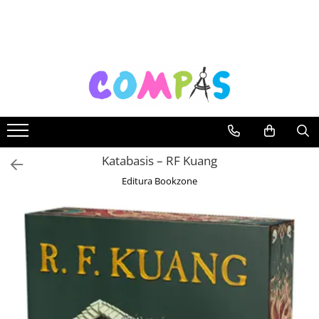
Toate Produsele
Noutăți Librăria Compas
Souvenir România
Rechizite școlare
Instrumente de scris
Pixuri
Katabasis – RF Kuang
Stilouri școlare
Editura Bookzone
Rollere și finelinere
Markere și textmarkere
Creioane grafice
Creioane mecanice
Creioane colorate
Creioane cerate
Carioci