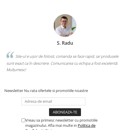
Clasici români și universali
Literatură modernă și
contemporană
Thriller și mister
Young adult
Science-fiction și fantasy
S. Radu
Ficțiune erotică
Ficțiune mitologică și istorică
.
Site-ul e ușor de folosit, comanda se face rapid, iar produsele
sunt exact ca în descriere. Comunicarea cu echipa a fost excelentă.
s
Romane de dragoste
Mulțumesc!
c
Poezie și teatru
Romane ilustrate
Dezvoltare personală și non-
Newsletter
Nu rata ofertele si promotiile noastre
ficțiune
Psihologie și dezvoltare personală
Biografii și memorii
Parenting și educație
Vreau sa primesc newsletter cu promotiile
Sănătate și stil de viață
magazinului. Afla mai multe in
Politica de