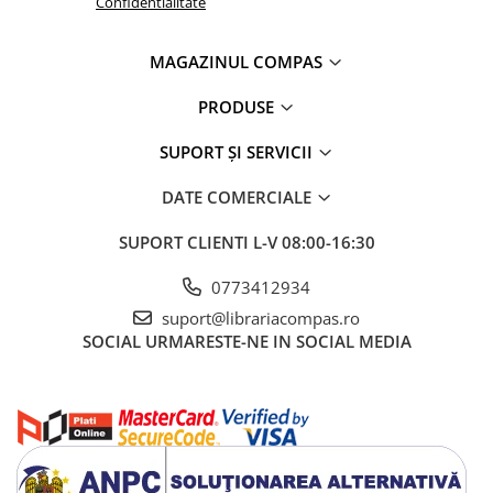
Confidentialitate
Artă și fotografie
Ghiduri și hărți
MAGAZINUL COMPAS
Istorie și științe sociale
Afaceri și economie
PRODUSE
Religie și spiritualitate
Știință și tehnologie
SUPORT ȘI SERVICII
Gastronomie și hobby
DATE COMERCIALE
Filosofie și eseuri
Limbi străine
SUPORT CLIENTI
L-V 08:00-16:30
Dicționare și ghiduri de conversație
0773412934
Literatură în limbi străine
suport@librariacompas.ro
Gramatică și vocabulare
SOCIAL
URMARESTE-NE IN SOCIAL MEDIA
Papetărie și articole din hârtie
Planificare și agende
Agende datate
Agende nedatate
Agende pentru copii