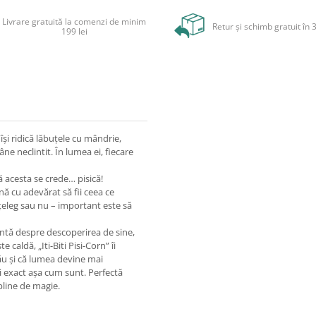
Livrare gratuită la comenzi de minim
Retur și schimb gratuit în 3
199 lei
își ridică lăbuțele cu mândrie,
âne neclintit. În lumea ei, fiecare
ă acesta se crede… pisică!
nă cu adevărat să fii ceea ce
înțeleg sau nu – important este să
zantă despre descoperirea de sine,
 caldă, „Iti-Biti Pisi-Corn” îi
său și că lumea devine mai
i exact așa cum sunt. Perfectă
pline de magie.