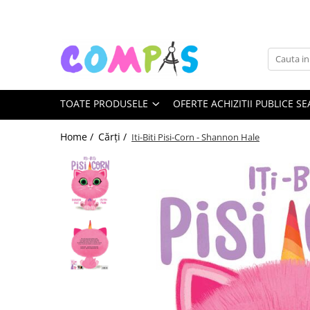
Toate Produsele
Noutăți Librăria Compas
Souvenir România
TOATE PRODUSELE
OFERTE ACHIZITII PUBLICE SE
Rechizite școlare
Instrumente de scris
Home /
Cărți /
Iti-Biti Pisi-Corn - Shannon Hale
Pixuri
Stilouri școlare
Rollere și finelinere
Markere și textmarkere
Creioane grafice
Creioane mecanice
Creioane colorate
Creioane cerate
Carioci