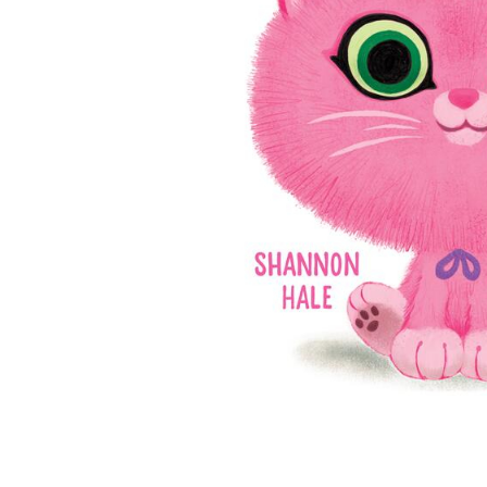
Radiere
Ascutițori
Corectoare și lipici
Mine și rezerve
Cretă școlară și creativă
Accesorii școlare
Coperți caiete si cărți
Etichete școlare
Carnete pentru elevi
Lupe și articole educative
Foarfece școlare
Globuri pământești
Cutii sandwich și caserole
Umbrele pentru copii
Termosuri
Distribuie
Pahare și sticle pentru scoală
pe
Cutii pentru depozitare
Facebook