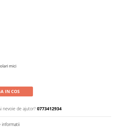
olari mici
A IN COS
Ai nevoie de ajutor?
0773412934
informatii