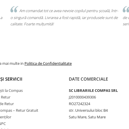
Am comandat tot ce avea nevoie copilul pentru școală, într-
Un
o singură comandă. Livrarea a fost rapidă, iar produsele sunt de
de cap
calitate. Foarte mulțumită!
seriozi
la mai multe in
Politica de Confidentialitate
ȘI SERVICII
DATE COMERCIALE
ști la Compas
SC LIBRARIILE COMPAS SRL
e Retur
J2010000439306
de Retur
RO27242324
Compas – Retur Gratuit
str. Universului bloc B4
ienților
Satu Mare, Satu Mare
ANPC