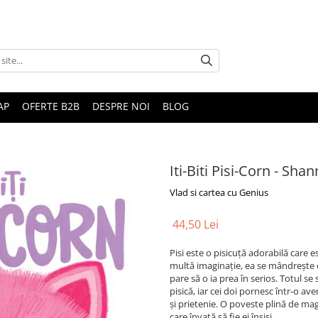
AP
OFERTE B2B
DESPRE NOI
BLOG
Iti-Biti Pisi-Corn - Sha
Vlad si cartea cu Genius
44,50 Lei
Pisi este o pisicuță adorabilă care 
multă imaginație, ea se mândrește c
pare să o ia prea în serios. Totul 
pisică, iar cei doi pornesc într-o 
și prietenie. O poveste plină de ma
care învață să fie ei înșiși.