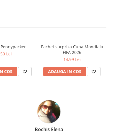
a Pennypacker
Pachet surpriza Cupa Mondiala
Cat timp
FIFA 2026
Zo
,50 Lei
14,99 Lei
N COS
ADAUGA IN COS
ADAUG
Bochis Elena