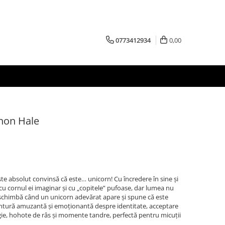
0773412934
0,00
nnon Hale
este absolut convinsă că este… unicorn! Cu încredere în sine și
u cornul ei imaginar și cu „copitele” pufoase, dar lumea nu
se schimbă când un unicorn adevărat apare și spune că este
aventură amuzantă și emoționantă despre identitate, acceptare
gie, hohote de râs și momente tandre, perfectă pentru micuții