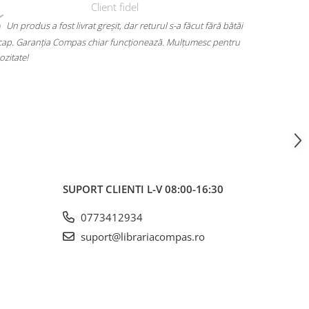
Client fidel
 produs a fost livrat greșit, dar returul s-a făcut fără bătăi
Mi-am luat u
. Garanția Compas chiar funcționează. Mulțumesc pentru
mult. Are loc pen
tate!
mă dor umerii cân
voiam. A ajuns ra
SUPORT CLIENTI
L-V 08:00-16:30
0773412934
suport@librariacompas.ro