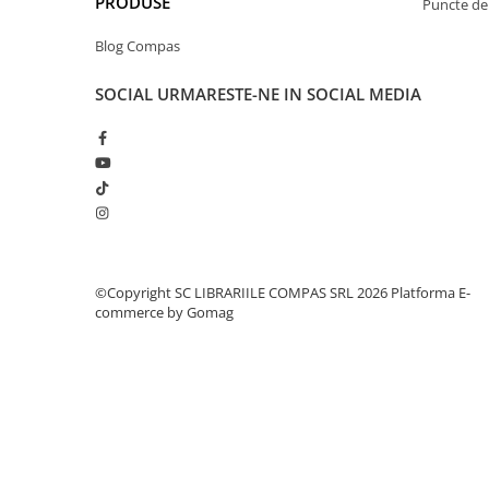
PRODUSE
Puncte de 
Clasici români și universali
Blog Compas
Literatură modernă și
contemporană
SOCIAL
URMARESTE-NE IN SOCIAL MEDIA
Thriller și mister
Young adult
Science-fiction și fantasy
Ficțiune erotică
Ficțiune mitologică și istorică
Romane de dragoste
Poezie și teatru
©Copyright SC LIBRARIILE COMPAS SRL 2026
Platforma E-
Romane ilustrate
commerce by Gomag
Dezvoltare personală și non-
ficțiune
Psihologie și dezvoltare personală
Biografii și memorii
Parenting și educație
Sănătate și stil de viață