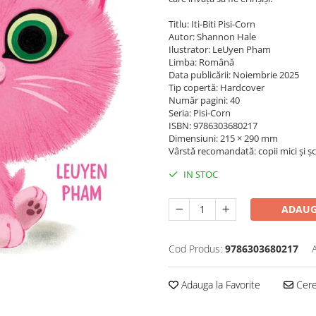
Titlu: Iti-Biti Pisi-Corn
Autor: Shannon Hale
Ilustrator: LeUyen Pham
Limba: Română
Data publicării: Noiembrie 2025
Tip copertă: Hardcover
Număr pagini: 40
Seria: Pisi-Corn
ISBN: 9786303680217
Dimensiuni: 215 × 290 mm
Vârstă recomandată: copii mici și șc
IN STOC
ADAUG
Cod Produs:
9786303680217
Adauga la Favorite
Cere 