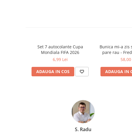
Ghiozdane și rucsacuri
Ghiozdane școlare
Rucsacuri școlare și casual
Ghiozdane pentru grădinită
Trollere pentru copii
Set 7 autocolante Cupa
Bunica mi-a zis s
Penare
Mondiala FIFA 2026
pare rau - Fre
Penare echipate
6,99 Lei
58,00 
Penare neechipate
ADAUGA IN COS
ADAUGA IN 
Penare tip etui
Acuarele și pensule școlare
Acuarele școlare și Tempera
Pensule școlare
Pahare și palete pictură
Cărți
Cărți pentru copii
Cărți de colorat
S. Radu