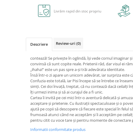
Caiete școlare și hârtie
Caiete dictando
Livrăm rapid din stoc propriu
Caiete matematică
Caiete muzică
Caiete geografie și biologie
Caiete tip I, II și III
Review-uri
(0)
Descriere
Caiete foi veline
Rezerve pentru caiete
contează! Se privește în oglindă, își vede cornul imaginar și 
Vocabulare
convinsă că sunt copite reale. Prietenii râd, dar visul ei răm
„ihaha!” este un pas spre a-și trăi adevărata identitate.
Blocuri de desen școlare
Însă într-o zi apare un unicorn adevărat, iar surpriza este c
Hârtie pentru lucru manual
Confuzia este totală, iar Pisi începe să se întrebe ce înseam
simți. Cei doi învață, treptat, că nu contează dacă ceilalți 
Accesorii geometrie și matematică
îți urmezi inima și să ai curajul de a fi unic.
Rigle și Echere
Cartea îi invită pe cei mici într-o aventură delicată și amu
acceptare și prietenie. Cu ilustrații spectaculoase și o poveste
Raportoare
ajută pe copii să descopere că fiecare este special în felul 
Compasuri
frumoasă atunci când ne acceptăm și îi acceptăm pe ceilalț
Truse geometrie
pentru citit cu voce tare și pentru momente de conectare 
Socotitori și bețisoare pentru
Informatii conformitate produs
numărat