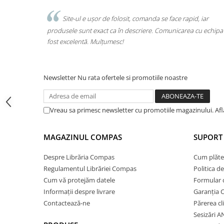
Cărți ilustrate și interactive
ret foarte
Site-ul e ușor de folosit, comanda se face rapid, iar
Povești și ficțiune pentru copii
ambalajul
produsele sunt exact ca în descriere. Comunicarea cu echipa a
Enciclopedii și atlase pentru copii
fost excelentă. Mulțumesc!
Materiale educaționale
Benzi desenate
Hobby și activități pentru copii
Newsletter
Nu rata ofertele si promotiile noastre
Educație și carte școlară
Metoda Montessori
Vreau sa primesc newsletter cu promotiile magazinului. Af
Culegeri și materiale auxiliare
Caiete de vacanță
MAGAZINUL COMPAS
SUPORT 
Bibliografie școlară
Bibliografie didactică
Despre Librăria Compas
Cum plăte
Dicționare și gramatici
Regulamentul Librăriei Compas
Politica d
Pregătire pentru admitere
Cum vă protejăm datele
Formular 
Pregătire Evaluare Națională
Informații despre livrare
Garanția 
Contactează-ne
Părerea cl
Pregătire Bacalaureat
Sesizări 
Romane și literatură