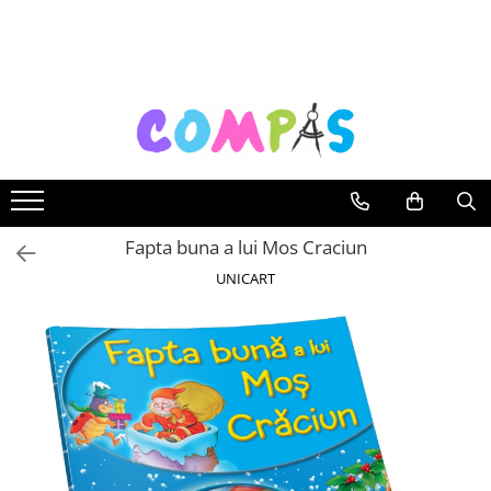
Toate Produsele
Noutăți Librăria Compas
Souvenir România
Rechizite școlare
Instrumente de scris
Pixuri
Fapta buna a lui Mos Craciun
Stilouri școlare
UNICART
Rollere și finelinere
Markere și textmarkere
Creioane grafice
Creioane mecanice
Creioane colorate
Creioane cerate
Carioci