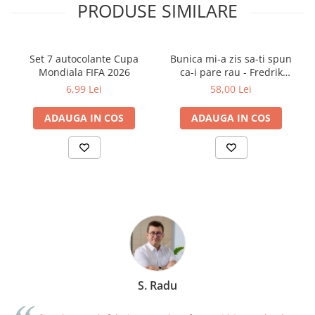
PRODUSE SIMILARE
Cărți ilustrate și interactive
Povești și ficțiune pentru copii
Enciclopedii și atlase pentru copii
Set 7 autocolante Cupa
Bunica mi-a zis sa-ti spun
Materiale educaționale
Mondiala FIFA 2026
ca-i pare rau - Fredrik
Benzi desenate
Backman
6,99 Lei
58,00 Lei
Hobby și activități pentru copii
ADAUGA IN COS
ADAUGA IN COS
Educație și carte școlară
Metoda Montessori
Culegeri și materiale auxiliare
Caiete de vacanță
Bibliografie școlară
Bibliografie didactică
Dicționare și gramatici
Pregătire pentru admitere
Pregătire Evaluare Națională
S. Radu
Pregătire Bacalaureat
Romane și literatură