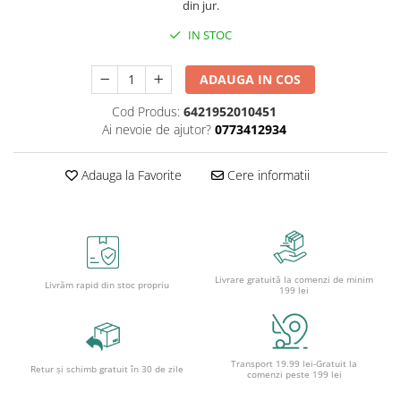
Caiete școlare și hârtie
din jur.
Caiete dictando
IN STOC
Caiete matematică
Caiete muzică
ADAUGA IN COS
Caiete geografie și biologie
Cod Produs:
6421952010451
Caiete tip I, II și III
Ai nevoie de ajutor?
0773412934
Caiete foi veline
Rezerve pentru caiete
Adauga la Favorite
Cere informatii
Vocabulare
Blocuri de desen școlare
Hârtie pentru lucru manual
Accesorii geometrie și matematică
Livrare gratuită la comenzi de minim
Livrăm rapid din stoc propriu
Rigle și Echere
199 lei
Raportoare
Compasuri
Truse geometrie
Transport 19.99 lei-Gratuit la
Retur și schimb gratuit în 30 de zile
comenzi peste 199 lei
Socotitori și bețisoare pentru
numărat