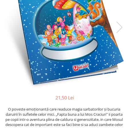
Radiere
Ascutițori
Corectoare și lipici
Mine și rezerve
Cretă școlară și creativă
Accesorii școlare
Coperți caiete si cărți
Etichete școlare
Carnete pentru elevi
Lupe și articole educative
Foarfece școlare
Globuri pământești
Cutii sandwich și caserole
21,50 Lei
Umbrele pentru copii
Termosuri
O poveste emoționantă care readuce magia sarbatorilor și bucuria
Pahare și sticle pentru scoală
daruirii în sufletele celor mici. „Fapta buna a lui Mos Craciun” ii poarta
pe copii intr-o aventura plina de caldura si generozitate, in care Mosul
Cutii pentru depozitare
descopera cat de important este sa faci bine si sa aduci zambete celor