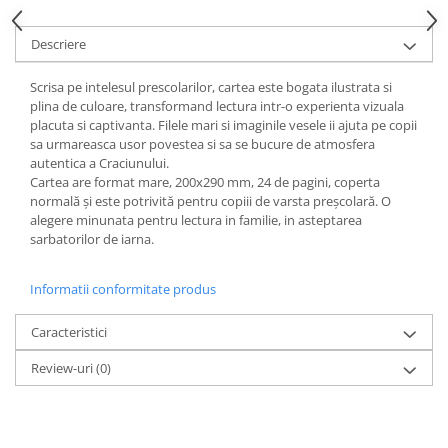
Ghiozdane și rucsacuri
Descriere
Ghiozdane școlare
Rucsacuri școlare și casual
Scrisa pe intelesul prescolarilor, cartea este bogata ilustrata si
plina de culoare, transformand lectura intr-o experienta vizuala
Ghiozdane pentru grădinită
placuta si captivanta. Filele mari si imaginile vesele ii ajuta pe copii
Trollere pentru copii
sa urmareasca usor povestea si sa se bucure de atmosfera
Penare
autentica a Craciunului.
Cartea are format mare, 200x290 mm, 24 de pagini, coperta
Penare echipate
normală și este potrivită pentru copiii de varsta preșcolară. O
Penare neechipate
alegere minunata pentru lectura in familie, in asteptarea
sarbatorilor de iarna.
Penare tip etui
Acuarele și pensule școlare
Informatii conformitate produs
Acuarele școlare și Tempera
Pensule școlare
Caracteristici
Pahare și palete pictură
Review-uri
(0)
Cărți
Cărți pentru copii
Cărți de colorat