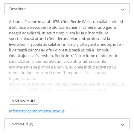
Descriere
Acțiunea începe în anul 1878, când Bertie Wells, un băiat curios și
isteț, face o descoperire uluitoare chiar în camera lui: o gaură
neagră adevărată. În scurt timp, viața lui ia o întorsătură
spectaculoasă atunci când decana Marconi, profesoară la
Everwhen – Școala de călătorii în timp și alte științe neobișnuite –
îl vizitează pentru a-i oferi o prestigioasă Bursă a Timpului.
Odată ajuns la Everwhen, Bertie intră într-o lume uimitoare, în
care călătoriile temporale sunt ceva obișnuit, creaturile
extraterestre se plimbă pe holuri, iar orele includ activități cu
nume ciudate precum Scutere Temporale, Risc-Lab sau
Ingurgizatoare.
Acolo îi cunoaște pe Zoe Fuentes, o elevă genială din anul 2025, și
pe Amelia „Millie” da Vinci, sora inventivă a lui Leonardo.
Împreună formează un trio plin de energie, ingeniozitate și
curiozitate.
VEZI MAI MULT
Curând însă descoperă că Everwhen și toți elevii ei se află în
Informatii conformitate produs
pericol. O forță misterioasă amenință țesătura Realității, riscând
să distrugă trecutul, prezentul și viitorul. Bertie, Zoe și Millie
pornesc într-o aventură plină de suspans pentru a identifica
Review-uri
(0)
sursa răului și a salva tot ce există.