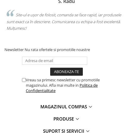
S. Radu
 e ușor de folosit, comanda se face rapid, iar produsele
Am comandat 
a în descriere. Comunicarea cu echipa a fost excelentă.
singură comandă. 
calitate. Foarte m
Newsletter
Nu rata ofertele si promotiile noastre
Vreau sa primesc newsletter cu promotiile
magazinului. Afla mai multe in
Politica de
Confidentialitate
MAGAZINUL COMPAS
PRODUSE
SUPORT ȘI SERVICII