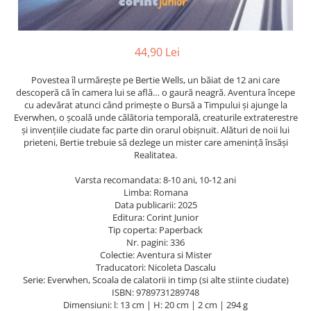
ficțiune
Avioane de jucărie
Caiete geografie și biologie
Mine și rezerve
Utilaje de jucărie
Psihologie și dezvoltare personală
Caiete tip I, II și III
Creioane grafit și ascuțitori
Masinuțe cu telecomandă
Biografii și memorii
44,90 Lei
Caiete foi veline
Corectoare și radiere
Jucării de pluș
Parenting și educație
Rezerve pentru caiete
Instrumente de scris premium
Povestea îl urmărește pe Bertie Wells, un băiat de 12 ani care
Sănătate și stil de viață
Jucării și articole pentru bebeluși
Vocabulare
Pixuri premium
descoperă că în camera lui se află… o gaură neagră. Aventura începe
Artă și fotografie
cu adevărat atunci când primește o Bursă a Timpului și ajunge la
Jucării pentru bebeluși
Blocuri de desen școlare
Stilouri premium
Everwhen, o școală unde călătoria temporală, creaturile extraterestre
Ghiduri și hărți
Camera Bebe
Hârtie pentru lucru manual
Seturi de scris premium
și invențiile ciudate fac parte din orarul obișnuit. Alături de noii lui
Istorie și științe sociale
Figurine
Accesorii geometrie și matematică
prieteni, Bertie trebuie să dezlege un mister care amenință însăși
Realitatea.
Afaceri și economie
Jucării pentru apă și baie
Rigle și Echere
Religie și spiritualitate
Varsta recomandata: 8-10 ani, 10-12 ani
Raportoare
Jucării din lemn
Știință și tehnologie
Limba: Romana
Compasuri
Data publicarii: 2025
Outdoor
Gastronomie și hobby
Editura: Corint Junior
Truse geometrie
Filosofie și eseuri
Roboți
Tip coperta: Paperback
Socotitori și bețisoare pentru
Nr. pagini: 336
Limbi străine
numărat
Colectie: Aventura si Mister
Dicționare și ghiduri de conversație
Traducatori: Nicoleta Dascalu
Ghiozdane și rucsacuri
Serie: Everwhen, Scoala de calatorii in timp (si alte stiinte ciudate)
Literatură în limbi străine
Ghiozdane școlare
ISBN: 9789731289748
Gramatică și vocabulare
Dimensiuni: l: 13 cm | H: 20 cm | 2 cm | 294 g
Rucsacuri școlare și casual