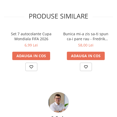
Romanul combină perfect umorul, misterul, știința și imaginația,
oferind o lectură captivantă pentru tinerii cititori dornici să
exploreze lumi fantastice și idei îndrăznețe. Este o poveste despre
PRODUSE SIMILARE
prietenie, curaj și puterea de a crede în lucruri imposibile.
Set 7 autocolante Cupa
Bunica mi-a zis sa-ti spun
Mondiala FIFA 2026
ca-i pare rau - Fredrik
Backman
6,99 Lei
58,00 Lei
ADAUGA IN COS
ADAUGA IN COS