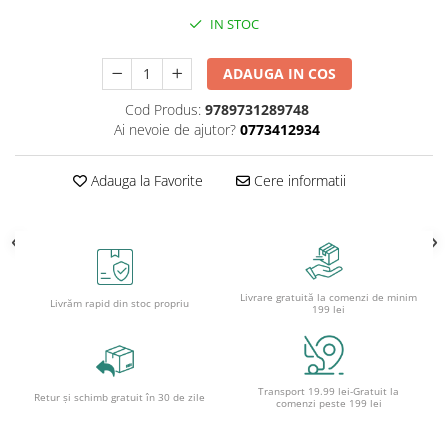
Ghiozdane pentru grădinită
IN STOC
Trollere pentru copii
Penare
ADAUGA IN COS
Penare echipate
Cod Produs:
9789731289748
Ai nevoie de ajutor?
0773412934
Penare neechipate
Penare tip etui
Adauga la Favorite
Cere informatii
Acuarele și pensule școlare
Acuarele școlare și Tempera
Pensule școlare
Pahare și palete pictură
Livrare gratuită la comenzi de minim
Livrăm rapid din stoc propriu
199 lei
Transport 19.99 lei-Gratuit la
Retur și schimb gratuit în 30 de zile
comenzi peste 199 lei