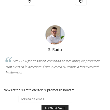
S. Radu
.
Site-ul e ușor de folosit, comanda se face rapid, iar produsele
sunt exact ca în descriere. Comunicarea cu echipa a fost excelentă.
s
Mulțumesc!
c
Newsletter
Nu rata ofertele si promotiile noastre