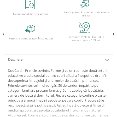
Ghiozdane pentru grădinită
Trollere pentru copii
Livrare gratuită la comenzi de minim
Livrăm rapid din stoc propriu
199 lei
Penare
Penare echipate
Penare neechipate
Transport 19.99 lei-Gratuit la
Retur și schimb gratuit în 30 de zile
Penare tip etui
comenzi peste 199 lei
Acuarele și pensule școlare
Acuarele școlare și Tempera
Descriere
Pensule școlare
Pahare și palete pictură
DuoCard – Primele cuvinte. Forme și culori reunește două seturi
educative create special pentru copiii aflați la început de drum în
descoperirea limbajului și a formelor de bază. În primul set,
Primele cuvinte, cei mici vor găsi 50 de carduri împărțite pe
categorii familiare precum ferma, grădina zoologică, bucătăria,
camera de joacă și dormitorul. Fiecare categorie conține o carte
principală și nouă imagini asociate, pe care copilul trebuie să le
recunoască și să le potrivească. Astfel, învață obiecte și ființe din
mediul apropiat și dezvoltă vocabularul într-un mod natural.
Al doilea set, Forme și culori, include carduri cu forme geometrice