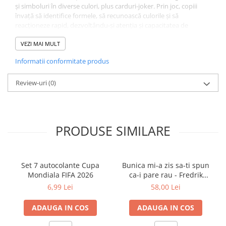
și simboluri în diverse culori, plus carduri-joker. Prin joc, copiii
învață să identifice formele, să recunoască culorile și să
reacționeze rapid, dezvoltându-și atenția și capacitatea de
observare. Ambele seturi includ trei niveluri de dificultate, ceea ce
permite progresul adaptat ritmului copilului.
VEZI MAI MULT
Detalii carte
Informatii conformitate produs
Editura: Gamă
Limba: Română
Data publicării: 2021
Review-uri
(0)
Tip copertă: Broșură
Număr pagini: 100
Colecție: Pachete duocard
ISBN: 5948492861448
PRODUSE SIMILARE
Dimensiuni: 20cm x 20cm
Set 7 autocolante Cupa
Bunica mi-a zis sa-ti spun
Mondiala FIFA 2026
ca-i pare rau - Fredrik
Backman
6,99 Lei
58,00 Lei
ADAUGA IN COS
ADAUGA IN COS