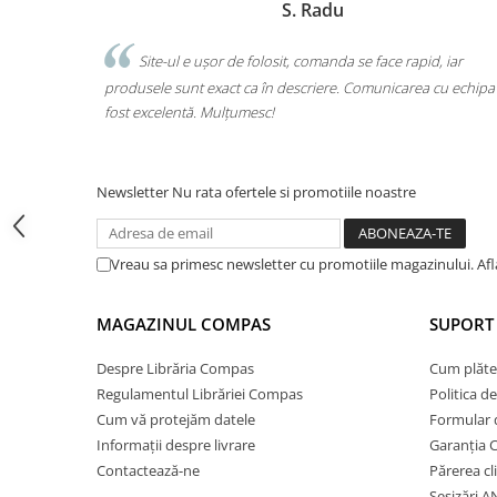
Marchis Laura
Cărți ilustrate și interactive
Povești și ficțiune pentru copii
e face rapid, iar
Am comandat tot ce avea nevoie copilul pentr
Enciclopedii și atlase pentru copii
omunicarea cu echipa a
o singură comandă. Livrarea a fost rapidă, iar pro
Materiale educaționale
calitate. Foarte mulțumită!
Benzi desenate
Hobby și activități pentru copii
Educație și carte școlară
Newsletter
Nu rata ofertele si promotiile noastre
Metoda Montessori
Culegeri și materiale auxiliare
Vreau sa primesc newsletter cu promotiile magazinului. Af
Caiete de vacanță
Bibliografie școlară
MAGAZINUL COMPAS
SUPORT 
Bibliografie didactică
Dicționare și gramatici
Despre Librăria Compas
Cum plăte
Regulamentul Librăriei Compas
Politica d
Pregătire pentru admitere
Cum vă protejăm datele
Formular 
Pregătire Evaluare Națională
Informații despre livrare
Garanția 
Pregătire Bacalaureat
Contactează-ne
Părerea cl
Romane și literatură
Sesizări 