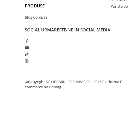
Clasici români și universali
PRODUSE
Puncte de 
Literatură modernă și
Blog Compas
contemporană
Thriller și mister
SOCIAL
URMARESTE-NE IN SOCIAL MEDIA
Young adult
Science-fiction și fantasy
Ficțiune erotică
Ficțiune mitologică și istorică
Romane de dragoste
Poezie și teatru
Romane ilustrate
©Copyright SC LIBRARIILE COMPAS SRL 2026
Platforma E-
Dezvoltare personală și non-
commerce by Gomag
ficțiune
Psihologie și dezvoltare personală
Biografii și memorii
Parenting și educație
Sănătate și stil de viață