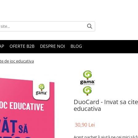
AP
OFERTE B2B
DESPRE NOI
BLOG
te de joc educativa
DuoCard - Invat sa cit
educativa
30,90 Lei
Acest pachet îi ajută pe cei mici să f