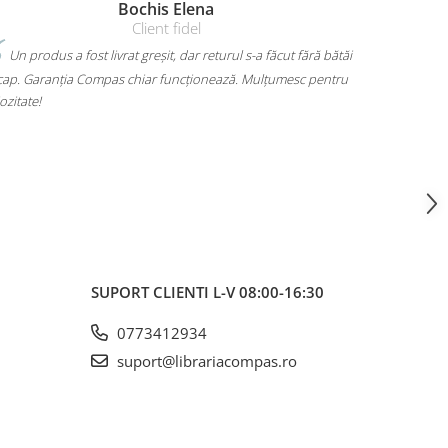
Amelia Bran
bătăi
Mi-am luat un rucsac Herlitz pentru liceu și chiar îmi place
ntru
mult. Are loc pentru toate cărțile, laptopul încape perfect și nu
mă dor umerii când îl car. Plus că arată super bine, exact cum
voiam. A ajuns rapid și fără surprize – 10/10!
SUPORT CLIENTI
L-V 08:00-16:30
0773412934
suport@librariacompas.ro