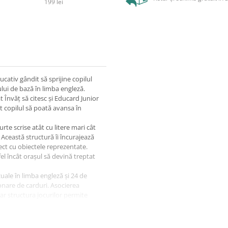
199 lei
ativ gândit să sprijine copilul
ului de bază în limba engleză.
Învăț să citesc și Educard Junior
ât copilul să poată avansa în
rte scrise atât cu litere mari cât
. Această structură îi încurajează
rect cu obiectele reprezentate.
tfel încât orașul să devină treptat
uale în limba engleză și 24 de
nare de carduri. Asocierea
iar structura jocurilor permite
ompletă, centrată pe învățarea
i. Copilul dezvoltă vocabularul,