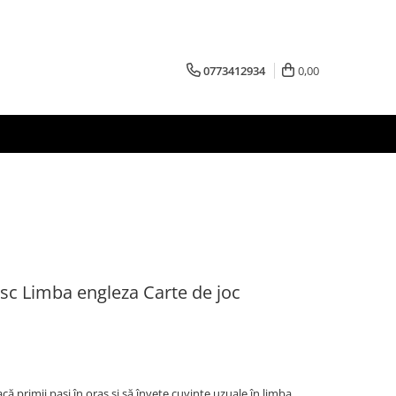
0773412934
0,00
esc Limba engleza Carte de joc
acă primii pași în oraș și să învețe cuvinte uzuale în limba