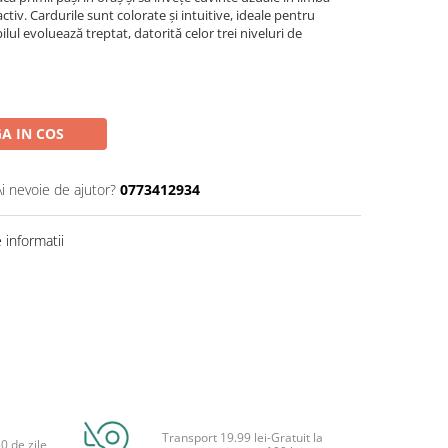
tiv. Cardurile sunt colorate și intuitive, ideale pentru
lul evoluează treptat, datorită celor trei niveluri de
A IN COS
Ai nevoie de ajutor?
0773412934
informatii
Transport 19.99 lei-Gratuit la
0 de zile