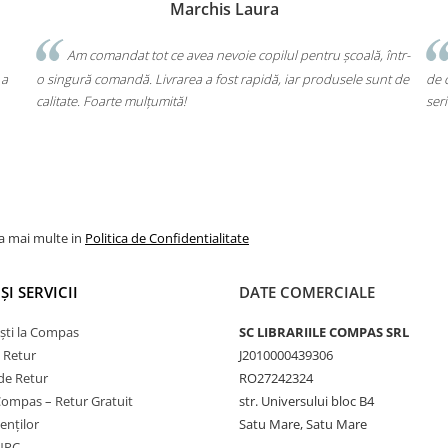
Bochis Elena
Client fidel
u școală, într-
Un produs a fost livrat greșit, dar returul s-a făcut fără 
dusele sunt de
de cap. Garanția Compas chiar funcționează. Mulțumesc pe
seriozitate!
la mai multe in
Politica de Confidentialitate
ȘI SERVICII
DATE COMERCIALE
ști la Compas
SC LIBRARIILE COMPAS SRL
e Retur
J2010000439306
de Retur
RO27242324
Compas – Retur Gratuit
str. Universului bloc B4
ienților
Satu Mare, Satu Mare
ANPC