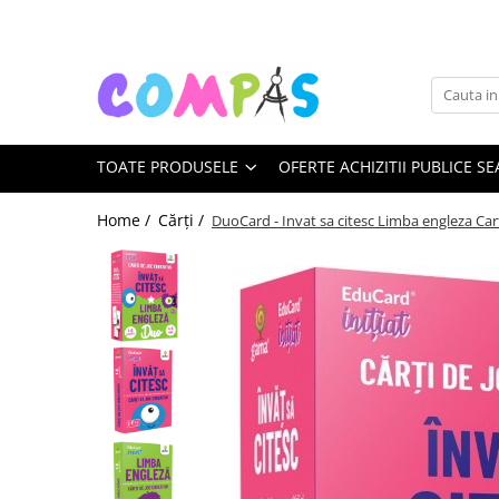
Toate Produsele
Noutăți Librăria Compas
Souvenir România
TOATE PRODUSELE
OFERTE ACHIZITII PUBLICE SE
Rechizite școlare
Instrumente de scris
Home /
Cărți /
DuoCard - Invat sa citesc Limba engleza Car
Pixuri
Stilouri școlare
Rollere și finelinere
Markere și textmarkere
Creioane grafice
Creioane mecanice
Creioane colorate
Creioane cerate
Carioci