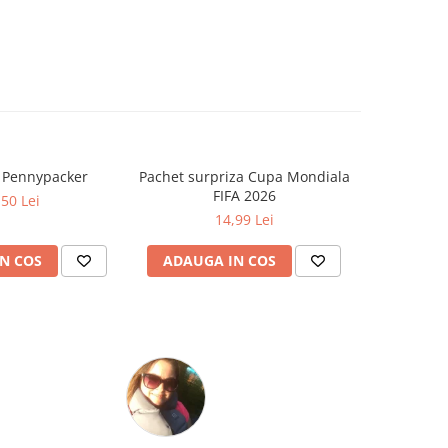
a Pennypacker
Pachet surpriza Cupa Mondiala
Cat timp
FIFA 2026
Zo
,50 Lei
14,99 Lei
N COS
ADAUGA IN COS
ADAUG