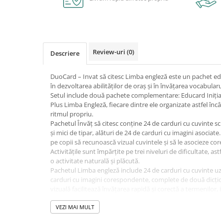
Caiete școlare și hârtie
Caiete dictando
Caiete matematică
Caiete muzică
Review-uri
(0)
Descriere
Caiete geografie și biologie
Caiete tip I, II și III
DuoCard – Invat să citesc Limba engleză este un pachet educ
Caiete foi veline
în dezvoltarea abilităților de oraș și în învățarea vocabular
Rezerve pentru caiete
Setul include două pachete complementare: Educard Inițiat 
Plus Limba Engleză, fiecare dintre ele organizate astfel înc
Vocabulare
ritmul propriu.
Blocuri de desen școlare
Pachetul Învăț să citesc conține 24 de carduri cu cuvinte scu
Hârtie pentru lucru manual
și mici de tipar, alături de 24 de carduri cu imagini asociate
pe copii să recunoască vizual cuvintele și să le asocieze co
Accesorii geometrie și matematică
Activitățile sunt împărțite pe trei niveluri de dificultate, as
Rigle și Echere
o activitate naturală și plăcută.
Pachetul Limba engleză include 24 de carduri cu cuvinte uz
Raportoare
carduri cu imagini corespondente, complete de două dicțio
Compasuri
vizuală facilitează învățarea rapidă și corectă a termenilor, 
Truse geometrie
exersarea nivelurilor progresive.
Împreună, cele două seturi oferă o experiență educativă c
VEZI MAI MULT
Socotitori și bețisoare pentru
prin joc, ușor de utilizat acasă, în grădiniță sau în activităț
numărat