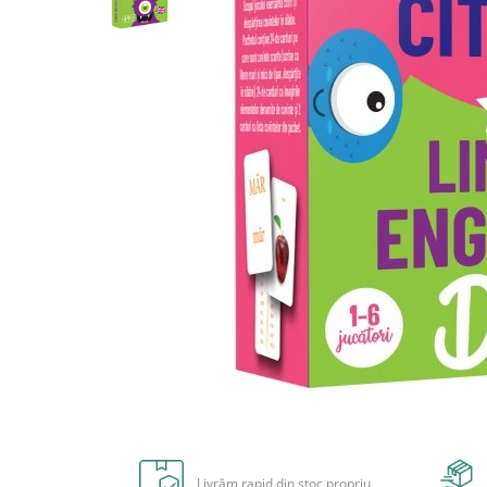
Radiere
Ascutițori
Corectoare și lipici
Mine și rezerve
Cretă școlară și creativă
Accesorii școlare
Coperți caiete si cărți
Etichete școlare
Carnete pentru elevi
Lupe și articole educative
Foarfece școlare
Globuri pământești
Cutii sandwich și caserole
Umbrele pentru copii
Termosuri
Distribuie
Pahare și sticle pentru scoală
pe
Cutii pentru depozitare
Facebook
Livrăm rapid din stoc propriu