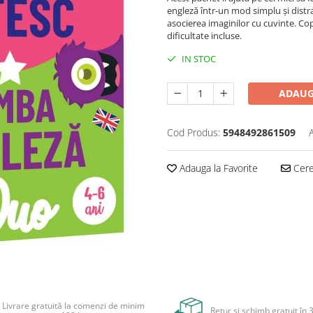
engleză într-un mod simplu și distrac
asocierea imaginilor cu cuvinte. Copi
dificultate incluse.
IN STOC
ADAUG
Cod Produs:
5948492861509
Adauga la Favorite
Cere 
Livrare gratuită la comenzi de minim
Retur și schimb gratuit în 3