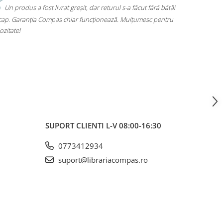
Mi-am luat un rucsac Herlitz pentru liceu și chiar îmi place
mult. Are loc pentru toate cărțile, laptopul încape perfect și nu
mă dor umerii când îl car. Plus că arată super bine, exact cum
voiam. A ajuns rapid și fără surprize – 10/10!
SUPORT CLIENTI
L-V 08:00-16:30
0773412934
suport@librariacompas.ro