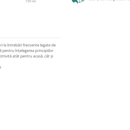
199 lei
ri la întrebări frecvente legate de
ă pentru înțelegerea principiilor
otrivită atât pentru acasă, cât și
e