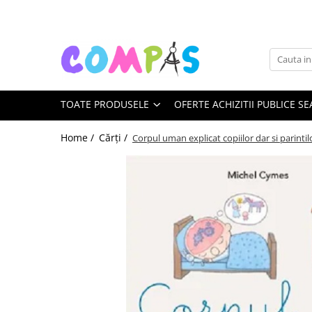
Toate Produsele
Noutăți Librăria Compas
Souvenir România
TOATE PRODUSELE
OFERTE ACHIZITII PUBLICE SE
Rechizite școlare
Instrumente de scris
Home /
Cărți /
Corpul uman explicat copiilor dar si parinti
Pixuri
Stilouri școlare
Rollere și finelinere
Markere și textmarkere
Creioane grafice
Creioane mecanice
Creioane colorate
Creioane cerate
Carioci