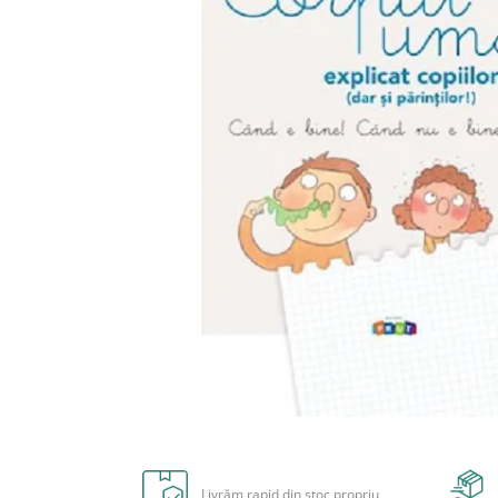
Radiere
Ascutițori
Corectoare și lipici
Mine și rezerve
Cretă școlară și creativă
Accesorii școlare
Coperți caiete si cărți
Etichete școlare
Carnete pentru elevi
Lupe și articole educative
Foarfece școlare
Globuri pământești
Cutii sandwich și caserole
Umbrele pentru copii
Termosuri
Distribuie
Pahare și sticle pentru scoală
pe
Cutii pentru depozitare
Facebook
Livrăm rapid din stoc propriu