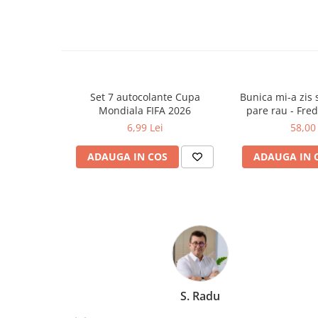
Ghiozdane și rucsacuri
Ghiozdane școlare
Rucsacuri școlare și casual
Ghiozdane pentru grădinită
Trollere pentru copii
Set 7 autocolante Cupa
Bunica mi-a zis s
Mondiala FIFA 2026
pare rau - Fre
Penare
6,99 Lei
58,00 
Penare echipate
Penare neechipate
ADAUGA IN COS
ADAUGA IN 
Penare tip etui
Acuarele și pensule școlare
Acuarele școlare și Tempera
Pensule școlare
Pahare și palete pictură
Cărți
Cărți pentru copii
Marchis Laura
Cărți de colorat