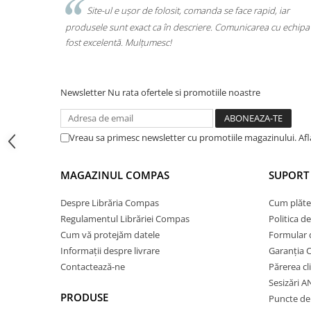
Cărți ilustrate și interactive
 rapid, iar
Am comandat tot ce avea nevoie copilul pentru școa
carea cu echipa a
o singură comandă. Livrarea a fost rapidă, iar produsel
Povești și ficțiune pentru copii
calitate. Foarte mulțumită!
Enciclopedii și atlase pentru copii
Materiale educaționale
Benzi desenate
Newsletter
Nu rata ofertele si promotiile noastre
Hobby și activități pentru copii
Educație și carte școlară
Vreau sa primesc newsletter cu promotiile magazinului. Af
Metoda Montessori
Culegeri și materiale auxiliare
MAGAZINUL COMPAS
SUPORT 
Caiete de vacanță
Bibliografie școlară
Despre Librăria Compas
Cum plăte
Bibliografie didactică
Regulamentul Librăriei Compas
Politica d
Dicționare și gramatici
Cum vă protejăm datele
Formular 
Pregătire pentru admitere
Informații despre livrare
Garanția 
Pregătire Evaluare Națională
Contactează-ne
Părerea cl
Sesizări 
Pregătire Bacalaureat
PRODUSE
Puncte de 
Romane și literatură