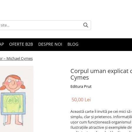
AP
OFERTE B2B
DESPRE NOI
BLOG
lor – Michael Cymes
Corpul uman explicat co
Cymes
Editura Prut
50,00 Lei
Această carte îi invită pe cei mic
simplu, clar și prietenos. Informațiil
ușor cum funcționează organismul lo
Ilustrațiile atractive și exemplele din