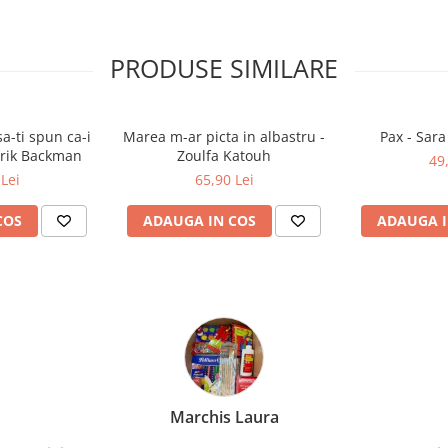
PRODUSE SIMILARE
a-ti spun ca-i
Marea m-ar picta in albastru -
Pax - Sar
drik Backman
Zoulfa Katouh
49
Lei
65,90 Lei
COS
ADAUGA IN COS
ADAUGA I
Bochis Elena
Client fidel