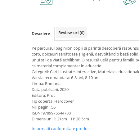
Caiete școlare și hârtie
Caiete dictando
Caiete matematică
Caiete muzică
Review-uri
(0)
Descriere
Caiete geografie și biologie
Caiete tip I, II și III
Pe parcursul paginilor, copiii și părinții descoperă răspunsu
Caiete foi veline
corp, obiceiuri sănătoase și igienă, dezvoltând o bază solid
Rezerve pentru caiete
unui stil de viață echilibrat. O resursă utilă pentru familii, p
ca material complementar în educație.
Vocabulare
Categorii: Carti ilustrate, interactive, Materiale educational
Blocuri de desen școlare
Varsta recomandata: 6-8 ani, 8-10 ani
Hârtie pentru lucru manual
Limba: Romana
Data publicarii: 2020
Accesorii geometrie și matematică
Editura: Prut
Rigle și Echere
Tip coperta: Hardcover
Nr. pagini: 56
Raportoare
ISBN: 9789975544788
Compasuri
Dimensiuni: l: 21cm | H: 28.5cm
Truse geometrie
Informatii conformitate produs
Socotitori și bețisoare pentru
numărat