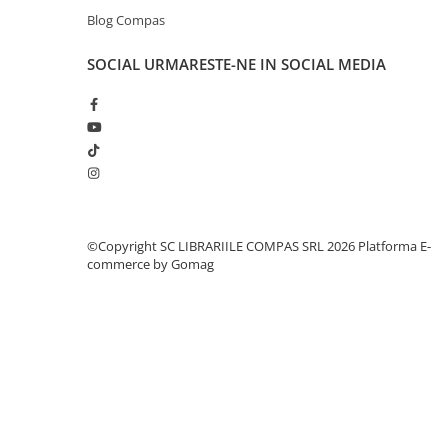
Clasici români și universali
Blog Compas
Literatură modernă și
SOCIAL
URMARESTE-NE IN SOCIAL MEDIA
contemporană
Thriller și mister
Young adult
Science-fiction și fantasy
Ficțiune erotică
Ficțiune mitologică și istorică
Romane de dragoste
Poezie și teatru
©Copyright SC LIBRARIILE COMPAS SRL 2026
Platforma E-
commerce by Gomag
Romane ilustrate
Dezvoltare personală și non-
ficțiune
Psihologie și dezvoltare personală
Biografii și memorii
Parenting și educație
Sănătate și stil de viață