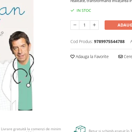
realitate, transformând învățarea în
IN STOC
ADAUG
Cod Produs:
9789975544788
Adauga la Favorite
Cere 
Livrare gratuită la comenzi de minim
Retur și schimb gratuit în 3