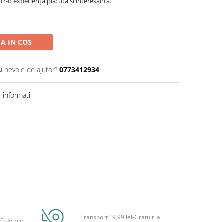
tr-o experiență plăcută și interesantă.
A IN COS
Ai nevoie de ajutor?
0773412934
informatii
Transport 19.99 lei-Gratuit la
0 de zile