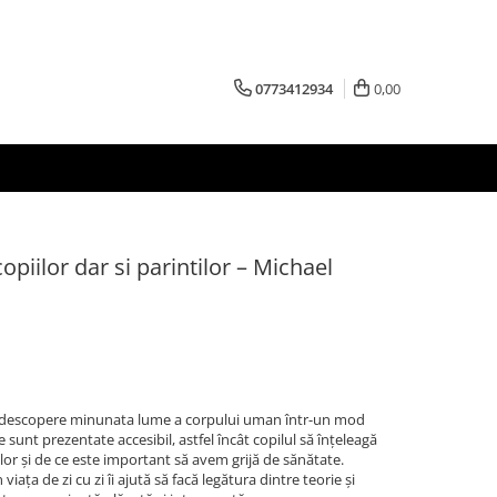
0773412934
0,00
piilor dar si parintilor – Michael
i să descopere minunata lume a corpului uman într-un mod
e sunt prezentate accesibil, astfel încât copilul să înțeleagă
r și de ce este important să avem grijă de sănătate.
 viața de zi cu zi îi ajută să facă legătura dintre teorie și