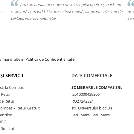
lă, într-
Un produs a fost livrat greșit, dar returul s-a făcut fără bătăi
e sunt de
de cap. Garanția Compas chiar funcționează. Mulțumesc pentru
seriozitate!
la mai multe in
Politica de Confidentialitate
ȘI SERVICII
DATE COMERCIALE
ști la Compas
SC LIBRARIILE COMPAS SRL
e Retur
J2010000439306
de Retur
RO27242324
Compas – Retur Gratuit
str. Universului bloc B4
ienților
Satu Mare, Satu Mare
ANPC
fidelitate