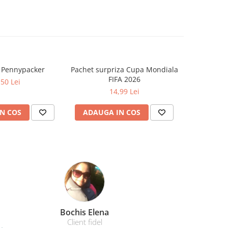
a Pennypacker
Pachet surpriza Cupa Mondiala
Cei invia
FIFA 2026
,50 Lei
14,99 Lei
N COS
ADAUGA IN COS
ADAUG
Amelia Bran