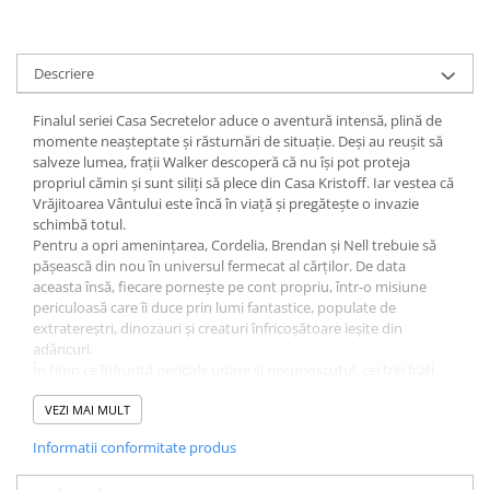
Cărți ilustrate și interactive
Povești și ficțiune pentru copii
Enciclopedii și atlase pentru copii
Descriere
Materiale educaționale
Finalul seriei Casa Secretelor aduce o aventură intensă, plină de
Benzi desenate
momente neașteptate și răsturnări de situație. Deși au reușit să
Hobby și activități pentru copii
salveze lumea, frații Walker descoperă că nu își pot proteja
propriul cămin și sunt siliți să plece din Casa Kristoff. Iar vestea că
Educație și carte școlară
Vrăjitoarea Vântului este încă în viață și pregătește o invazie
Metoda Montessori
schimbă totul.
Pentru a opri amenințarea, Cordelia, Brendan și Nell trebuie să
Culegeri și materiale auxiliare
pășească din nou în universul fermecat al cărților. De data
Caiete de vacanță
aceasta însă, fiecare pornește pe cont propriu, într-o misiune
Bibliografie școlară
periculoasă care îi duce prin lumi fantastice, populate de
extratereștri, dinozauri și creaturi înfricoșătoare ieșite din
Bibliografie didactică
adâncuri.
Dicționare și gramatici
În timp ce înfruntă pericole uriașe și necunoscutul, cei trei frați
Pregătire pentru admitere
învață ce înseamnă sacrificiul, loialitatea și curajul adevărat.
Legătura lor rămâne puternică, chiar și atunci când drumurile îi
VEZI MAI MULT
Pregătire Evaluare Națională
despart.
Pregătire Bacalaureat
Informatii conformitate produs
O încheiere plină de acțiune și emoție, care te poartă prin lumi
uimitoare și îți arată că fiecare erou își găsește forța în familie,
Romane și literatură