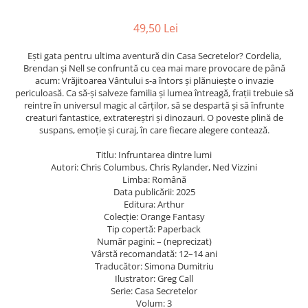
Caiete școlare și hârtie
Caiete dictando
49,50 Lei
Caiete matematică
Ești gata pentru ultima aventură din Casa Secretelor? Cordelia,
Caiete muzică
Brendan și Nell se confruntă cu cea mai mare provocare de până
Caiete geografie și biologie
acum: Vrăjitoarea Vântului s-a întors și plănuiește o invazie
periculoasă. Ca să-și salveze familia și lumea întreagă, frații trebuie să
Caiete tip I, II și III
reintre în universul magic al cărților, să se despartă și să înfrunte
Caiete foi veline
creaturi fantastice, extratereștri și dinozauri. O poveste plină de
Rezerve pentru caiete
suspans, emoție și curaj, în care fiecare alegere contează.
Vocabulare
Titlu: Infruntarea dintre lumi
Blocuri de desen școlare
Autori: Chris Columbus, Chris Rylander, Ned Vizzini
Limba: Română
Hârtie pentru lucru manual
Data publicării: 2025
Accesorii geometrie și matematică
Editura: Arthur
Colecție: Orange Fantasy
Rigle și Echere
Tip copertă: Paperback
Raportoare
Număr pagini: – (neprecizat)
Vârstă recomandată: 12–14 ani
Compasuri
Traducător: Simona Dumitriu
Truse geometrie
Ilustrator: Greg Call
Serie: Casa Secretelor
Socotitori și bețisoare pentru
Volum: 3
numărat