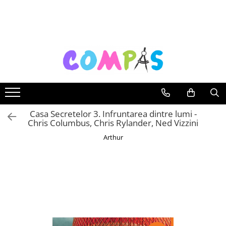
Toate Produsele
Noutăți Librăria Compas
Souvenir România
Rechizite școlare
Instrumente de scris
Pixuri
Casa Secretelor 3. Infruntarea dintre lumi -
Chris Columbus, Chris Rylander, Ned Vizzini
Stilouri școlare
Rollere și finelinere
Arthur
Markere și textmarkere
Creioane grafice
Creioane mecanice
Creioane colorate
Creioane cerate
Carioci