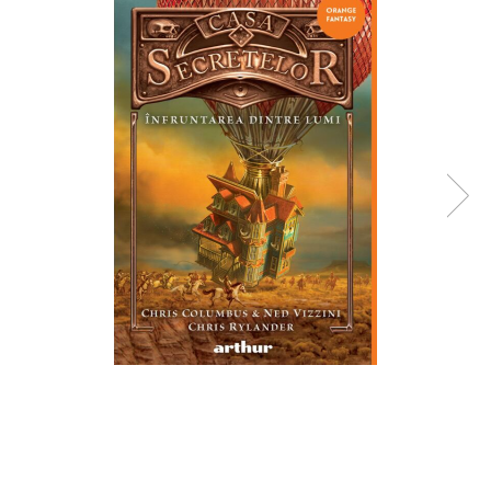
Radiere
Ascutițori
Corectoare și lipici
Mine și rezerve
Cretă școlară și creativă
Accesorii școlare
Coperți caiete si cărți
Etichete școlare
Carnete pentru elevi
Lupe și articole educative
Foarfece școlare
Globuri pământești
Cutii sandwich și caserole
Umbrele pentru copii
Termosuri
Pahare și sticle pentru scoală
Cutii pentru depozitare