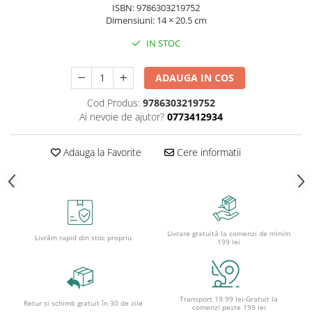
ISBN: 9786303219752
Ghiozdane și rucsacuri
Dimensiuni: 14 × 20.5 cm
Ghiozdane școlare
IN STOC
Rucsacuri școlare și casual
Ghiozdane pentru grădinită
ADAUGA IN COS
Trollere pentru copii
Cod Produs:
9786303219752
Penare
Ai nevoie de ajutor?
0773412934
Penare echipate
Penare neechipate
Adauga la Favorite
Cere informatii
Penare tip etui
Acuarele și pensule școlare
Acuarele școlare și Tempera
Pensule școlare
Livrare gratuită la comenzi de minim
Livrăm rapid din stoc propriu
199 lei
Pahare și palete pictură
Cărți
Cărți pentru copii
Transport 19.99 lei-Gratuit la
Cărți de colorat
Retur și schimb gratuit în 30 de zile
comenzi peste 199 lei