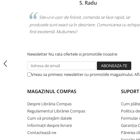
Marchis Laura
Cărți ilustrate și interactive
Povești și ficțiune pentru copii
se face rapid, iar
Am comandat tot ce avea nevoie copilul pent
Enciclopedii și atlase pentru copii
Comunicarea cu echipa a
o singură comandă. Livrarea a fost rapidă, iar p
Materiale educaționale
calitate. Foarte mulțumită!
Benzi desenate
Hobby și activități pentru copii
Educație și carte școlară
Newsletter
Nu rata ofertele si promotiile noastre
Metoda Montessori
Culegeri și materiale auxiliare
Vreau sa primesc newsletter cu promotiile magazinului. Af
Caiete de vacanță
Bibliografie școlară
MAGAZINUL COMPAS
SUPORT 
Bibliografie didactică
Dicționare și gramatici
Despre Librăria Compas
Cum plăte
Regulamentul Librăriei Compas
Politica d
Pregătire pentru admitere
Cum vă protejăm datele
Formular 
Pregătire Evaluare Națională
Informații despre livrare
Garanția 
Pregătire Bacalaureat
Contactează-ne
Părerea cl
Romane și literatură
Sesizări 