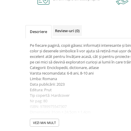
Caiete școlare și hârtie
Caiete dictando
Caiete matematică
Caiete muzică
Review-uri
(0)
Descriere
Caiete geografie și biologie
Caiete tip I, II și III
Pe fiecare pagină, copiii găsesc informații interesante și bin
Caiete foi veline
color și desenele simbolice îi vor ajuta să rețină mai ușor d
Rezerve pentru caiete
excelent atât pentru învățare acasă, cât și pentru proiecte 
pe cei mici să devină exploratori curioși ai lumii în care trăi
Vocabulare
Categorii: Enciclopedii, dictionare, atlase
Blocuri de desen școlare
Varsta recomandata: 6-8 ani, 8-10 ani
Hârtie pentru lucru manual
Limba: Romana
Data publicării: 2023
Accesorii geometrie și matematică
Editura: Prut
Rigle și Echere
Tip copertă: Hardcover
Nr pag: 80
Raportoare
ISBN: 9789975547307
Compasuri
Dimensiuni: 31cm × 24.5cm × 1.4cm
Truse geometrie
Dimensiuni harta pliata: 70cm × 60cm
VEZI MAI MULT
Socotitori și bețisoare pentru
numărat