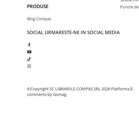
Clasici români și universali
PRODUSE
Puncte de 
Literatură modernă și
Blog Compas
contemporană
Thriller și mister
SOCIAL
URMARESTE-NE IN SOCIAL MEDIA
Young adult
Science-fiction și fantasy
Ficțiune erotică
Ficțiune mitologică și istorică
Romane de dragoste
Poezie și teatru
Romane ilustrate
©Copyright SC LIBRARIILE COMPAS SRL 2026
Platforma E-
Dezvoltare personală și non-
commerce by Gomag
ficțiune
Psihologie și dezvoltare personală
Biografii și memorii
Parenting și educație
Sănătate și stil de viață