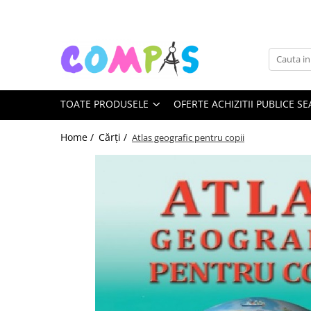
Toate Produsele
Noutăți Librăria Compas
Souvenir România
TOATE PRODUSELE
OFERTE ACHIZITII PUBLICE SE
Rechizite școlare
Instrumente de scris
Home /
Cărți /
Atlas geografic pentru copii
Pixuri
Stilouri școlare
Rollere și finelinere
Markere și textmarkere
Creioane grafice
Creioane mecanice
Creioane colorate
Creioane cerate
Carioci