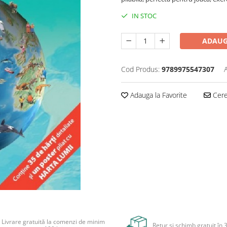
IN STOC
ADAUG
Cod Produs:
9789975547307
Adauga la Favorite
Cere 
Livrare gratuită la comenzi de minim
Retur și schimb gratuit în 3