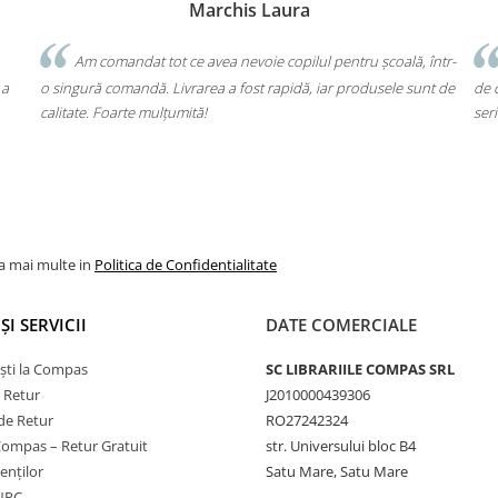
Bochis Elena
Client fidel
ru școală, într-
Un produs a fost livrat greșit, dar returul s-a făcut fără
rodusele sunt de
de cap. Garanția Compas chiar funcționează. Mulțumesc p
seriozitate!
la mai multe in
Politica de Confidentialitate
ȘI SERVICII
DATE COMERCIALE
ști la Compas
SC LIBRARIILE COMPAS SRL
e Retur
J2010000439306
de Retur
RO27242324
Compas – Retur Gratuit
str. Universului bloc B4
ienților
Satu Mare, Satu Mare
ANPC