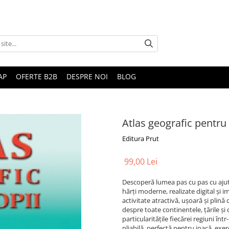
AP
OFERTE B2B
DESPRE NOI
BLOG
Atlas geografic pentru 
Editura Prut
99,00 Lei
Descoperă lumea pas cu pas cu ajuto
hărți moderne, realizate digital și i
activitate atractivă, ușoară și plină
despre toate continentele, țările și c
particularitățile fiecărei regiuni în
pliabilă, perfectă pentru joacă, exerc