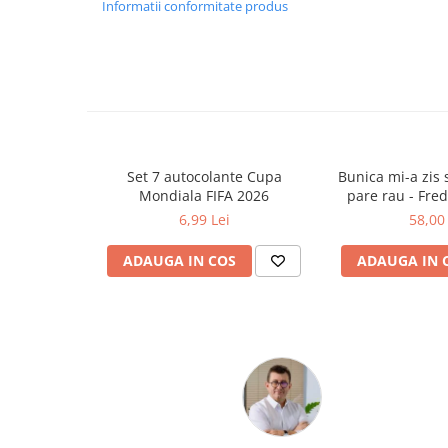
Informatii conformitate produs
Ghiozdane și rucsacuri
Ghiozdane școlare
Rucsacuri școlare și casual
Ghiozdane pentru grădinită
Trollere pentru copii
Penare
Set 7 autocolante Cupa
Bunica mi-a zis s
Penare echipate
Mondiala FIFA 2026
pare rau - Fre
Penare neechipate
6,99 Lei
58,00 
Penare tip etui
ADAUGA IN COS
ADAUGA IN 
Acuarele și pensule școlare
Acuarele școlare și Tempera
Pensule școlare
Pahare și palete pictură
Cărți
Cărți pentru copii
Cărți de colorat