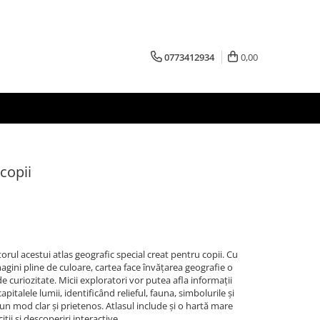
0773412934
0,00
copii
rul acestui atlas geografic special creat pentru copii. Cu
magini pline de culoare, cartea face învățarea geografie o
 de curiozitate. Micii exploratori vor putea afla informații
apitalele lumii, identificând relieful, fauna, simbolurile și
tr-un mod clar și prietenos. Atlasul include și o hartă mare
iții și descoperiri interactive.