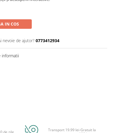
A IN COS
Ai nevoie de ajutor?
0773412934
informatii
Transport 19.99 lei-Gratuit la
0 de zile