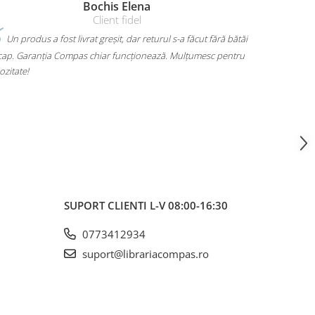
Amelia Bran
 bătăi
Mi-am luat un rucsac Herlitz pentru liceu și chiar îmi place
entru
mult. Are loc pentru toate cărțile, laptopul încape perfect și nu
mă dor umerii când îl car. Plus că arată super bine, exact cum
voiam. A ajuns rapid și fără surprize – 10/10!
SUPORT CLIENTI
L-V 08:00-16:30
0773412934
suport@librariacompas.ro