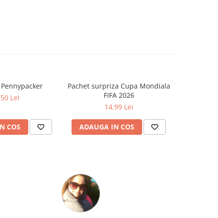
a Pennypacker
Pachet surpriza Cupa Mondiala
Cat timp
FIFA 2026
Zo
,50 Lei
14,99 Lei
N COS
ADAUGA IN COS
ADAUG