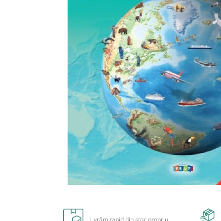
Radiere
Ascutițori
Corectoare și lipici
Mine și rezerve
Cretă școlară și creativă
Accesorii școlare
Coperți caiete si cărți
Etichete școlare
Carnete pentru elevi
Lupe și articole educative
Foarfece școlare
Globuri pământești
Cutii sandwich și caserole
Umbrele pentru copii
Termosuri
Distribuie
Pahare și sticle pentru scoală
pe
Cutii pentru depozitare
Facebook
Livrăm rapid din stoc propriu