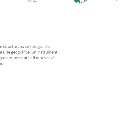
199 lei
e structurate, iar fotografiile
etaliile geografice. Un instrument
școlare, acest atlas îi motivează
m.