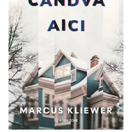
Radiere
Ascutițori
Corectoare și lipici
Mine și rezerve
Cretă școlară și creativă
Accesorii școlare
Coperți caiete si cărți
Etichete școlare
Carnete pentru elevi
Lupe și articole educative
Foarfece școlare
Globuri pământești
Cutii sandwich și caserole
Umbrele pentru copii
Termosuri
Pahare și sticle pentru scoală
Cutii pentru depozitare