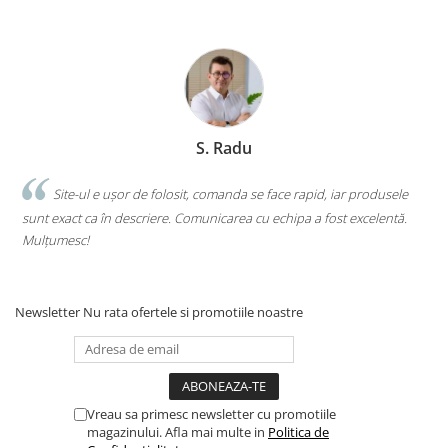
Clasici români și universali
Literatură modernă și
contemporană
Thriller și mister
Young adult
Science-fiction și fantasy
S. Radu
Ficțiune erotică
Ficțiune mitologică și istorică
.
Site-ul e ușor de folosit, comanda se face rapid, iar produsele
sunt exact ca în descriere. Comunicarea cu echipa a fost excelentă.
s
Romane de dragoste
Mulțumesc!
c
Poezie și teatru
Romane ilustrate
Dezvoltare personală și non-
Newsletter
Nu rata ofertele si promotiile noastre
ficțiune
Psihologie și dezvoltare personală
Biografii și memorii
Parenting și educație
Vreau sa primesc newsletter cu promotiile
Sănătate și stil de viață
magazinului. Afla mai multe in
Politica de