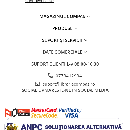
Confidentialitate
Artă și fotografie
Ghiduri și hărți
MAGAZINUL COMPAS
Istorie și științe sociale
Afaceri și economie
PRODUSE
Religie și spiritualitate
Știință și tehnologie
SUPORT ȘI SERVICII
Gastronomie și hobby
DATE COMERCIALE
Filosofie și eseuri
Limbi străine
SUPORT CLIENTI
L-V 08:00-16:30
Dicționare și ghiduri de conversație
0773412934
Literatură în limbi străine
suport@librariacompas.ro
Gramatică și vocabulare
SOCIAL
URMARESTE-NE IN SOCIAL MEDIA
Papetărie și articole din hârtie
Planificare și agende
Agende datate
Agende nedatate
Agende pentru copii