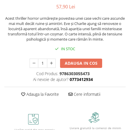
Caiete școlare și hârtie
57,90 Lei
Caiete dictando
Caiete matematică
Acest thriller horror urmărește povestea unei case vechi care ascunde
mai mult decât ruine și amintiri. Eve și Charlie ajung să renoveze o
Caiete muzică
locuință aparent abandonată, însă apariția unei familii misterioase
Caiete geografie și biologie
transformă totul într-un coșmar. O carte intensă, plină de tensiune
psihologică și momente care rămân în minte.
Caiete tip I, II și III
Caiete foi veline
IN STOC
Rezerve pentru caiete
Vocabulare
ADAUGA IN COS
Blocuri de desen școlare
Cod Produs:
9786303055473
Hârtie pentru lucru manual
Ai nevoie de ajutor?
0773412934
Accesorii geometrie și matematică
Rigle și Echere
Adauga la Favorite
Cere informatii
Raportoare
Compasuri
Truse geometrie
Socotitori și bețisoare pentru
Livrare gratuită la comenzi de minim
numărat
Livrăm rapid din stoc propriu