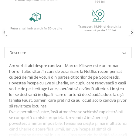
199 lei
Ghiozdane și rucsacuri
Ghiozdane școlare
Rucsacuri școlare și casual
Transport 19.99 lei-Gratuit la
Retur și schimb gratuit în 30 de zile
comenzi peste 199 lei
Ghiozdane pentru grădinită
Trollere pentru copii
Penare
Descriere
Penare echipate
Am vorbit aici despre candva – Marcus Kliewer este un roman
Penare neechipate
horror tulburător, în curs de ecranizare la Netflix, recompensat
Penare tip etui
cu zeci de mii de voturi din partea cititorilor de pe Goodreads.
Acuarele și pensule școlare
Povestea începe cu Eve și Charlie, un cuplu care renovează o casă
veche de pe Heritage Lane, sperând să o vândă ulterior. Liniștea
Acuarele școlare și Tempera
lor se destramă în clipa în care o furtună de zăpadă aduce la ușă
Pensule școlare
familia Faust, oameni care pretind că au locuit acolo cândva și vor
să reviziteze locuința.
Pahare și palete pictură
Eve le permite să intre, însă atmosfera se schimbă rapid: străinii
Cărți
se comportă ca niște proprietari, revendică încăperile și
Cărți pentru copii
povestesc amintiri imposibile. Tensiunea crește și mai mult atunci
când Charlie dispare fără urmă, iar Eve începe să simtă că
Cărți de colorat
realitatea se destramă în jurul ei. Casa pare vie, hotărâtă să aleagă