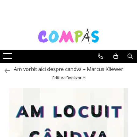
Toate Produsele
Noutăți Librăria Compas
Souvenir România
Rechizite școlare
Instrumente de scris
Pixuri
Am vorbit aici despre candva – Marcus Kliewer
Stilouri școlare
Editura Bookzone
Rollere și finelinere
Markere și textmarkere
Creioane grafice
Creioane mecanice
Creioane colorate
Creioane cerate
Carioci