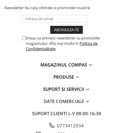
Artă și fotografie
Newsletter
Nu rata ofertele si promotiile noastre
Ghiduri și hărți
Istorie și științe sociale
Afaceri și economie
Religie și spiritualitate
Vreau sa primesc newsletter cu promotiile
Știință și tehnologie
magazinului. Afla mai multe in
Politica de
Gastronomie și hobby
Confidentialitate
Filosofie și eseuri
Limbi străine
MAGAZINUL COMPAS
Dicționare și ghiduri de conversație
PRODUSE
Literatură în limbi străine
Gramatică și vocabulare
SUPORT ȘI SERVICII
Papetărie și articole din hârtie
DATE COMERCIALE
Planificare și agende
Agende datate
SUPORT CLIENTI
L-V 08:00-16:30
Agende nedatate
0773412934
Agende pentru copii