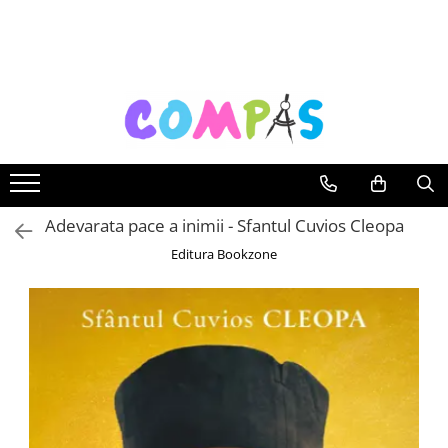
Toate Produsele
Noutăți Librăria Compas
Souvenir România
Rechizite școlare
Instrumente de scris
Pixuri
Adevarata pace a inimii - Sfantul Cuvios Cleopa
Stilouri școlare
Editura Bookzone
Rollere și finelinere
Markere și textmarkere
Creioane grafice
Creioane mecanice
Creioane colorate
Creioane cerate
Carioci