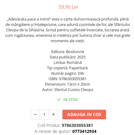
Caiete școlare și hârtie
59,90 Lei
Caiete dictando
Caiete matematică
„Adevărata pace a inimii” este o carte duhovnicească profundă, plină
de mângâiere și înțelepciune, care adună cuvintele de foc ale Sfântului
Caiete muzică
Cleopa de la Sihăstria. Scrisă pentru sufletele încercate, lucrarea arată
Caiete geografie și biologie
cum rugăciunea, smerenia și credința pot lumina chiar și cele mai grele
momente ale vieții.
Caiete tip I, II și III
Caiete foi veline
Editura: Bookzone
Rezerve pentru caiete
Data publicării: 2025
Limba: Română
Vocabulare
Tip copertă: Paperback
Blocuri de desen școlare
Număr pagini: 336
ISBN: 9786303055381
Hârtie pentru lucru manual
Dimensiuni: 13cm x 20cm
Accesorii geometrie și matematică
Autor: Sfantul Cuvios Cleopa
Rigle și Echere
IN STOC
Raportoare
Compasuri
ADAUGA IN COS
Truse geometrie
Cod Produs:
9786303055381
Socotitori și bețisoare pentru
Ai nevoie de ajutor?
0773412934
numărat