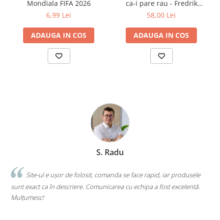
Mondiala FIFA 2026
ca-i pare rau - Fredrik
Clasici români și universali
Backman
6,99 Lei
58,00 Lei
Literatură modernă și
contemporană
ADAUGA IN COS
ADAUGA IN COS
Thriller și mister
Young adult
Science-fiction și fantasy
Ficțiune erotică
Ficțiune mitologică și istorică
Romane de dragoste
Poezie și teatru
Romane ilustrate
Dezvoltare personală și non-
S. Radu
ficțiune
Psihologie și dezvoltare personală
.
Site-ul e ușor de folosit, comanda se face rapid, iar produsele
Biografii și memorii
sunt exact ca în descriere. Comunicarea cu echipa a fost excelentă.
s
Parenting și educație
Mulțumesc!
c
Sănătate și stil de viață