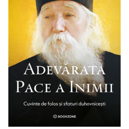
Radiere
Ascutițori
Corectoare și lipici
Mine și rezerve
Cretă școlară și creativă
Accesorii școlare
Coperți caiete si cărți
Etichete școlare
Carnete pentru elevi
Lupe și articole educative
Foarfece școlare
Globuri pământești
Cutii sandwich și caserole
Umbrele pentru copii
Termosuri
Pahare și sticle pentru scoală
Cutii pentru depozitare