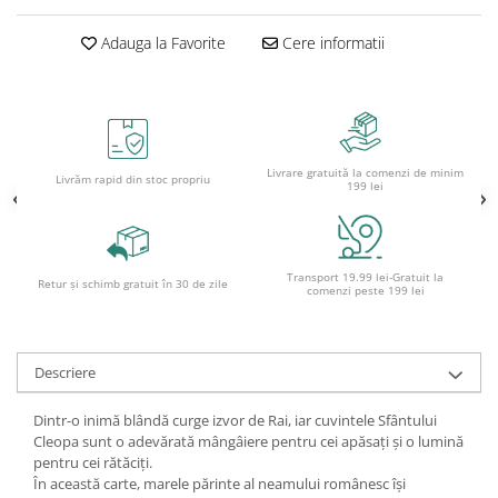
Ghiozdane și rucsacuri
Adauga la Favorite
Cere informatii
Ghiozdane școlare
Rucsacuri școlare și casual
Ghiozdane pentru grădinită
Trollere pentru copii
Livrare gratuită la comenzi de minim
Penare
Livrăm rapid din stoc propriu
199 lei
Penare echipate
Penare neechipate
Penare tip etui
Transport 19.99 lei-Gratuit la
Retur și schimb gratuit în 30 de zile
comenzi peste 199 lei
Acuarele și pensule școlare
Acuarele școlare și Tempera
Pensule școlare
Descriere
Pahare și palete pictură
Cărți
Dintr-o inimă blândă curge izvor de Rai, iar cuvintele Sfântului
Cleopa sunt o adevărată mângâiere pentru cei apăsați și o lumină
Cărți pentru copii
pentru cei rătăciți.
Cărți de colorat
În această carte, marele părinte al neamului românesc își