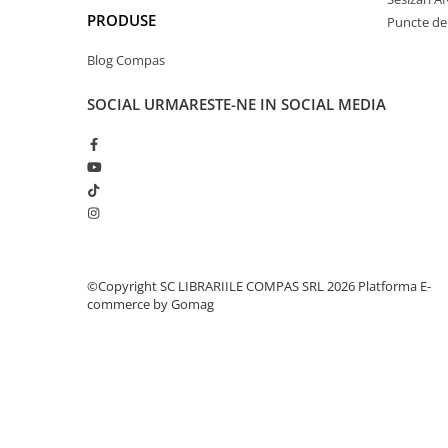
Clasici români și universali
PRODUSE
Puncte de 
Literatură modernă și
Blog Compas
contemporană
Thriller și mister
SOCIAL
URMARESTE-NE IN SOCIAL MEDIA
Young adult
Science-fiction și fantasy
Ficțiune erotică
Ficțiune mitologică și istorică
Romane de dragoste
Poezie și teatru
Romane ilustrate
©Copyright SC LIBRARIILE COMPAS SRL 2026
Platforma E-
Dezvoltare personală și non-
commerce by Gomag
ficțiune
Psihologie și dezvoltare personală
Biografii și memorii
Parenting și educație
Sănătate și stil de viață