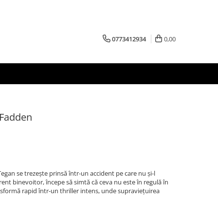
0773412934
0,00
cFadden
Tegan se trezește prinsă într-un accident pe care nu și-l
ent binevoitor, începe să simtă că ceva nu este în regulă în
sformă rapid într-un thriller intens, unde supraviețuirea