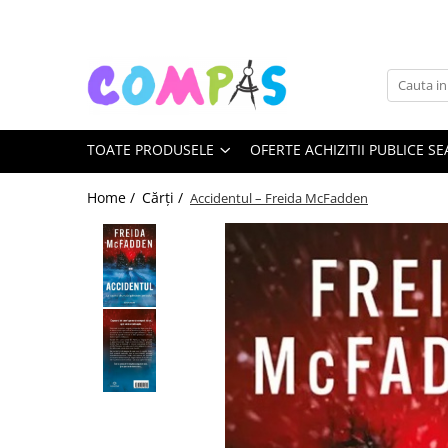
Toate Produsele
Noutăți Librăria Compas
Souvenir România
TOATE PRODUSELE
OFERTE ACHIZITII PUBLICE SE
Rechizite școlare
Instrumente de scris
Home /
Cărți /
Accidentul – Freida McFadden
Pixuri
Stilouri școlare
Rollere și finelinere
Markere și textmarkere
Creioane grafice
Creioane mecanice
Creioane colorate
Creioane cerate
Carioci