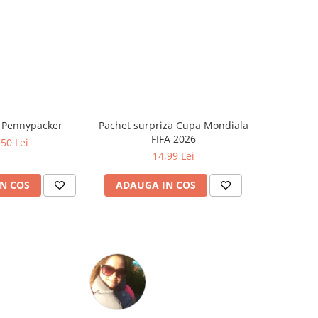
a Pennypacker
Pachet surpriza Cupa Mondiala
Cat timp
FIFA 2026
Zo
,50 Lei
14,99 Lei
N COS
ADAUGA IN COS
ADAUG