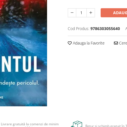
ADAUG
Cod Produs:
9786303055640
Adauga la Favorite
Cere 
Livrare gratuită la comenzi de minim
Retur și schimb gratuit în 3