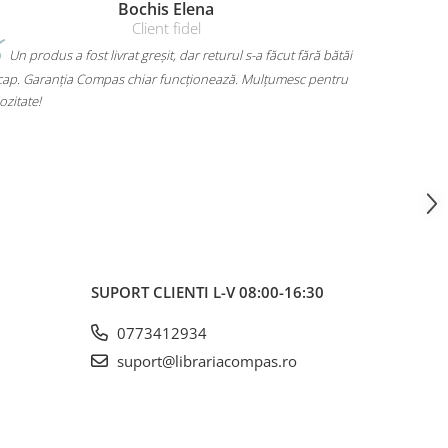
Bochis Elena
Amelia 
Client fidel
at greșit, dar returul s-a făcut fără bătăi
Mi-am luat un rucsac Herlitz pe
 chiar funcționează. Mulțumesc pentru
mult. Are loc pentru toate cărțile, 
mă dor umerii când îl car. Plus că 
voiam. A ajuns rapid și fără surpriz
SUPORT CLIENTI
L-V 08:00-16:30
0773412934
suport@librariacompas.ro