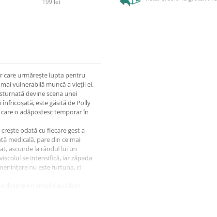
199 lei
r care urmărește lupta pentru
 mai vulnerabilă muncă a vieții ei.
răsturnată devine scena unei
 înfricoșată, este găsită de Polly
, care o adăpostesc temporar în
 crește odată cu fiecare gest a
ntă medicală, pare din ce mai
at, ascunde la rândul lui un
scolul se intensifică, iar zăpada
menințare nu este furtuna, ci
te despre un simplu accident
 Tegan trebuie să găsească o cale
 secretele ascunse în cabană să o