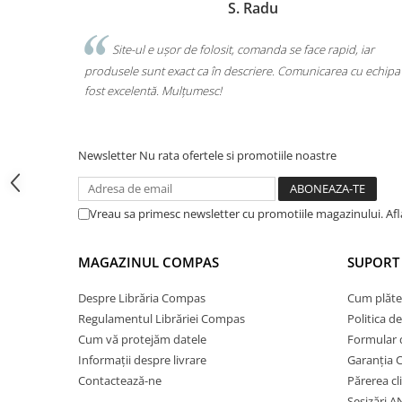
S. Radu
Cărți ilustrate și interactive
Povești și ficțiune pentru copii
Site-ul e ușor de folosit, comanda se face rapid, iar
Am comand
Enciclopedii și atlase pentru copii
usele sunt exact ca în descriere. Comunicarea cu echipa a
o singură coma
Materiale educaționale
 excelentă. Mulțumesc!
calitate. Foart
Benzi desenate
Hobby și activități pentru copii
Educație și carte școlară
Newsletter
Nu rata ofertele si promotiile noastre
Metoda Montessori
Culegeri și materiale auxiliare
Vreau sa primesc newsletter cu promotiile magazinului. Af
Caiete de vacanță
Bibliografie școlară
MAGAZINUL COMPAS
SUPORT 
Bibliografie didactică
Dicționare și gramatici
Despre Librăria Compas
Cum plăte
Regulamentul Librăriei Compas
Politica d
Pregătire pentru admitere
Cum vă protejăm datele
Formular 
Pregătire Evaluare Națională
Informații despre livrare
Garanția 
Pregătire Bacalaureat
Contactează-ne
Părerea cl
Romane și literatură
Sesizări 