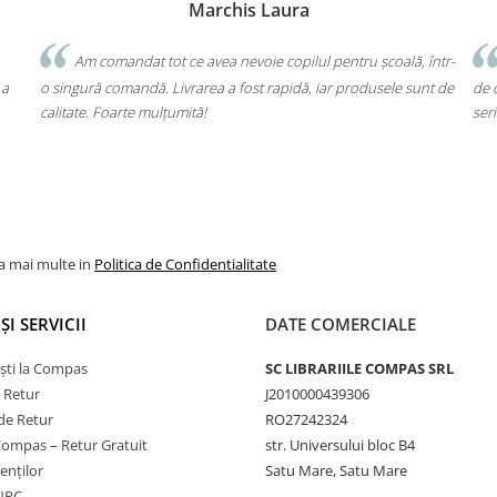
Marchis Laura
at tot ce avea nevoie copilul pentru școală, într-
Un produs a fost livr
ndă. Livrarea a fost rapidă, iar produsele sunt de
de cap. Garanția Compas
e mulțumită!
seriozitate!
la mai multe in
Politica de Confidentialitate
ȘI SERVICII
DATE COMERCIALE
ști la Compas
SC LIBRARIILE COMPAS SRL
e Retur
J2010000439306
de Retur
RO27242324
Compas – Retur Gratuit
str. Universului bloc B4
ienților
Satu Mare, Satu Mare
ANPC