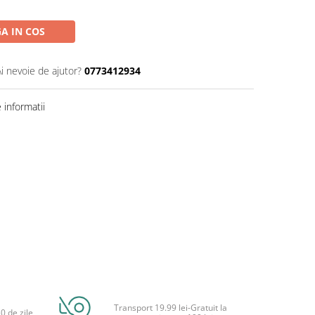
A IN COS
Ai nevoie de ajutor?
0773412934
informatii
Transport 19.99 lei-Gratuit la
0 de zile