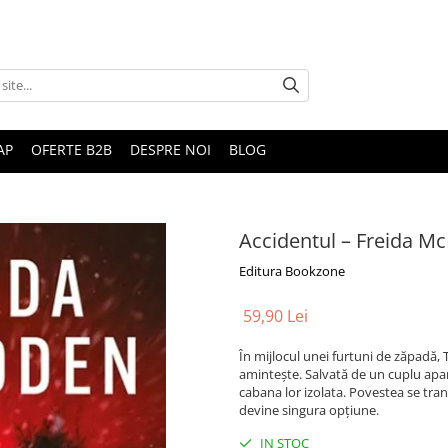
AP
OFERTE B2B
DESPRE NOI
BLOG
Accidentul – Freida M
Editura Bookzone
59,90 Lei
În mijlocul unei furtuni de zăpadă, 
amintește. Salvată de un cuplu apar
cabana lor izolata. Povestea se tran
devine singura opțiune.
IN STOC