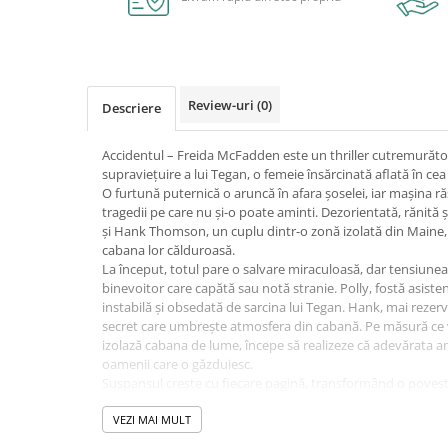
Caiete școlare și hârtie
Caiete dictando
Caiete matematică
Caiete muzică
Review-uri
(0)
Descriere
Caiete geografie și biologie
Caiete tip I, II și III
Accidentul – Freida McFadden este un thriller cutremurăto
Caiete foi veline
supraviețuire a lui Tegan, o femeie însărcinată aflată în cea
Rezerve pentru caiete
O furtună puternică o aruncă în afara șoselei, iar mașina 
tragedii pe care nu și-o poate aminti. Dezorientată, rănită și
Vocabulare
și Hank Thomson, un cuplu dintr-o zonă izolată din Maine
Blocuri de desen școlare
cabana lor călduroasă.
Hârtie pentru lucru manual
La început, totul pare o salvare miraculoasă, dar tensiunea
binevoitor care capătă sau notă stranie. Polly, fostă asiste
Accesorii geometrie și matematică
instabilă și obsedată de sarcina lui Tegan. Hank, mai rezerv
Rigle și Echere
secret care umbrește atmosfera din cabană. Pe măsură ce vi
izolază cabana de lume, începe să realizeze că adevărata a
Raportoare
oamenii care o găzduiesc.
Compasuri
Suspansul crește cu fiecare pagină, transformând o poves
Truse geometrie
într-un coșmar psihologic din care pare imposibil să scapi.
de a se salva pe ea însăși și pe copilul nenăscut, înainte ca
VEZI MAI MULT
Socotitori și bețisoare pentru
distrugă complet.
numărat