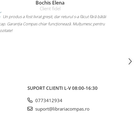
Amelia Bran
Mi-am luat un rucsac Herlitz pentru liceu și chiar îmi place
lt. Are loc pentru toate cărțile, laptopul încape perfect și nu
 dor umerii când îl car. Plus că arată super bine, exact cum
iam. A ajuns rapid și fără surprize – 10/10!
SUPORT CLIENTI
L-V 08:00-16:30
0773412934
suport@librariacompas.ro