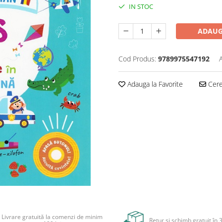
IN STOC
ADAUG
Cod Produs:
9789975547192
Adauga la Favorite
Cere 
Livrare gratuită la comenzi de minim
Retur și schimb gratuit în 3