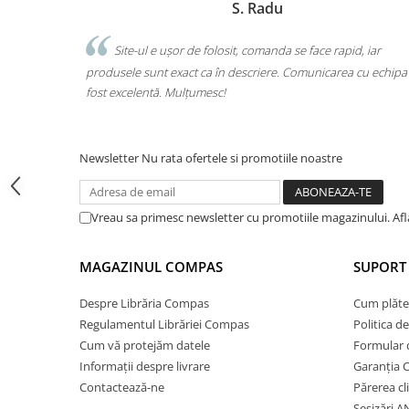
Marchis Laura
Cărți ilustrate și interactive
Povești și ficțiune pentru copii
id, iar
Am comandat tot ce avea nevoie copilul pentru școală, 
Enciclopedii și atlase pentru copii
a cu echipa a
o singură comandă. Livrarea a fost rapidă, iar produsele su
Materiale educaționale
calitate. Foarte mulțumită!
Benzi desenate
Hobby și activități pentru copii
Educație și carte școlară
Newsletter
Nu rata ofertele si promotiile noastre
Metoda Montessori
Culegeri și materiale auxiliare
Vreau sa primesc newsletter cu promotiile magazinului. Af
Caiete de vacanță
Bibliografie școlară
MAGAZINUL COMPAS
SUPORT 
Bibliografie didactică
Dicționare și gramatici
Despre Librăria Compas
Cum plăte
Regulamentul Librăriei Compas
Politica d
Pregătire pentru admitere
Cum vă protejăm datele
Formular 
Pregătire Evaluare Națională
Informații despre livrare
Garanția 
Pregătire Bacalaureat
Contactează-ne
Părerea cl
Romane și literatură
Sesizări 