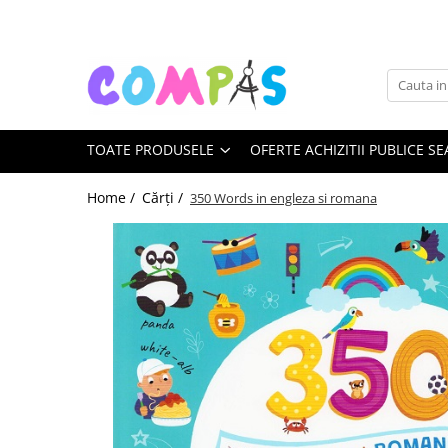
Toate Produsele
Noutăți Librăria Compas
Souvenir România
TOATE PRODUSELE
OFERTE ACHIZITII PUBLICE SE
Rechizite școlare
Instrumente de scris
Home /
Cărți /
350 Words in engleza si romana
Pixuri
Stilouri școlare
Rollere și finelinere
Markere și textmarkere
Creioane grafice
Creioane mecanice
Creioane colorate
Creioane cerate
Carioci