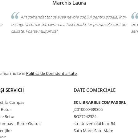
Bochis Elena
Client fidel
într-
Un produs a fost livrat greșit, dar returul s-a făcut fără bătăi
nt de
de cap. Garanția Compas chiar funcționează. Mulțumesc pentru
mu
seriozitate!
mă
vo
la mai multe in
Politica de Confidentialitate
ȘI SERVICII
DATE COMERCIALE
ști la Compas
SC LIBRARIILE COMPAS SRL
e Retur
J2010000439306
de Retur
RO27242324
Compas – Retur Gratuit
str. Universului bloc B4
ienților
Satu Mare, Satu Mare
ANPC