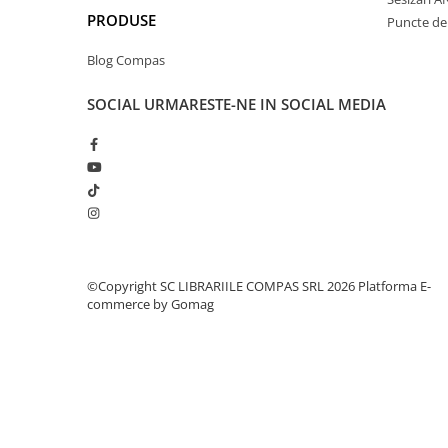
Clasici români și universali
PRODUSE
Puncte de 
Literatură modernă și
Blog Compas
contemporană
Thriller și mister
SOCIAL
URMARESTE-NE IN SOCIAL MEDIA
Young adult
Science-fiction și fantasy
Ficțiune erotică
Ficțiune mitologică și istorică
Romane de dragoste
Poezie și teatru
Romane ilustrate
©Copyright SC LIBRARIILE COMPAS SRL 2026
Platforma E-
Dezvoltare personală și non-
commerce by Gomag
ficțiune
Psihologie și dezvoltare personală
Biografii și memorii
Parenting și educație
Sănătate și stil de viață