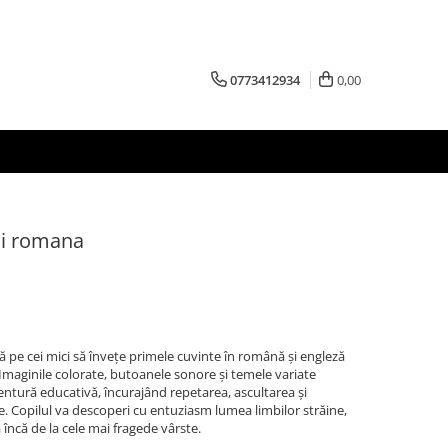
0773412934
0,00
si romana
tă pe cei mici să învețe primele cuvinte în română și engleză
. Imaginile colorate, butoanele sonore și temele variate
entură educativă, încurajând repetarea, ascultarea și
e. Copilul va descoperi cu entuziasm lumea limbilor străine,
încă de la cele mai fragede vârste.