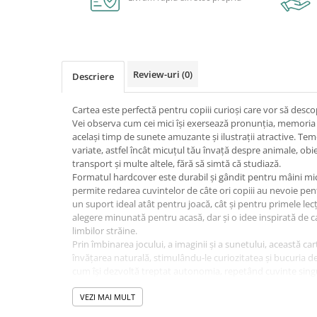
Caiete școlare și hârtie
Caiete dictando
Caiete matematică
Caiete muzică
Review-uri
(0)
Descriere
Caiete geografie și biologie
Caiete tip I, II și III
Cartea este perfectă pentru copiii curioși care vor să desc
Caiete foi veline
Vei observa cum cei mici își exersează pronunția, memoria 
Rezerve pentru caiete
același timp de sunete amuzante și ilustrații atractive. Te
variate, astfel încât micuțul tău învață despre animale, obi
Vocabulare
transport și multe altele, fără să simtă că studiază.
Blocuri de desen școlare
Formatul hardcover este durabil și gândit pentru mâini mici
Hârtie pentru lucru manual
permite redarea cuvintelor de câte ori copiii au nevoie pent
un suport ideal atât pentru joacă, cât și pentru primele lecț
Accesorii geometrie și matematică
alegere minunată pentru acasă, dar și o idee inspirată de c
Rigle și Echere
limbilor străine.
Prin îmbinarea jocului, a imaginii și a sunetului, această car
Raportoare
învățarea naturală, stimulându-le curiozitatea și bucuria de
Compasuri
cum își dezvoltă treptat autonomia, repetând cuvinte singu
Truse geometrie
ușurință și încredere.
Categorii: Carti ilustrate, interactive
VEZI MAI MULT
Socotitori și bețisoare pentru
Vârsta recomandată: 4-6 ani, 6-8 ani
numărat