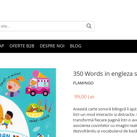
AP
OFERTE B2B
DESPRE NOI
BLOG
350 Words in engleza 
FLAMINGO
99,00 Lei
Această carte sonoră bilingvă îi aju
într-un mod interactiv și distractiv
transformă fiecare pagină într-o av
asocierea cuvintelor cu imagini real
dezvoltându-și vocabularul de bază 