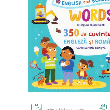
Radiere
Ascutițori
Corectoare și lipici
Mine și rezerve
Cretă școlară și creativă
Accesorii școlare
Coperți caiete si cărți
Etichete școlare
Carnete pentru elevi
Lupe și articole educative
Foarfece școlare
Globuri pământești
Cutii sandwich și caserole
Umbrele pentru copii
Termosuri
Distribuie
Pahare și sticle pentru scoală
pe
Cutii pentru depozitare
Facebook
Livrăm rapid din stoc propriu