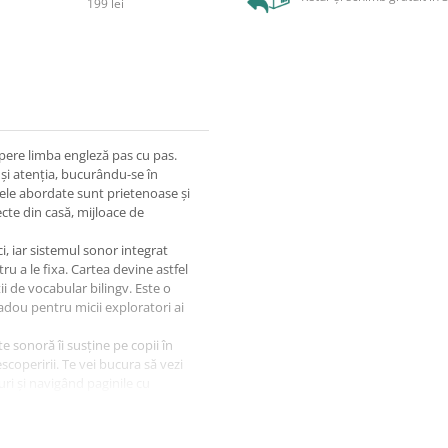
199 lei
opere limba engleză pas cu pas.
și atenția, bucurându-se în
mele abordate sunt prietenoase și
ecte din casă, mijloace de
, iar sistemul sonor integrat
ru a le fixa. Cartea devine astfel
ii de vocabular bilingv. Este o
adou pentru micii exploratori ai
te sonoră îi susține pe copii în
scoperirii. Te vei bucura să vezi
ri și navigând paginile cu