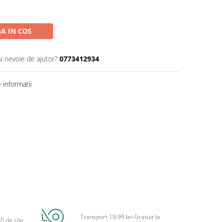
A IN COS
Ai nevoie de ajutor?
0773412934
informatii
Transport 19.99 lei-Gratuit la
0 de zile