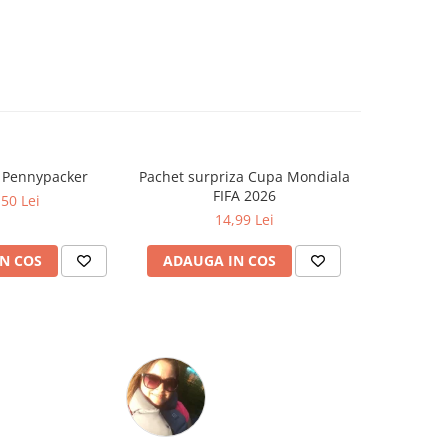
a Pennypacker
Pachet surpriza Cupa Mondiala
Cat timp
FIFA 2026
Zo
,50 Lei
14,99 Lei
N COS
ADAUGA IN COS
ADAUG