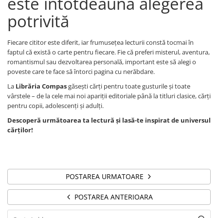
este întotdeauna alegerea
Folii de protecție
potrivită
Suporturi și tăvițe documente
Alonje și separatoare bibliorafturi
Instrumente și accesorii birou
Fiecare cititor este diferit, iar frumusețea lecturii constă tocmai în
faptul că există o carte pentru fiecare. Fie că preferi misterul, aventura,
Capse și agrafe
romantismul sau dezvoltarea personală, important este să alegi o
Clipsuri și pioneze
poveste care te face să întorci pagina cu nerăbdare.
Elastice și buretiere
La
Librăria Compas
găsești cărți pentru toate gusturile și toate
Perforatoare
vârstele – de la cele mai noi apariții editoriale până la titluri clasice, cărți
pentru copii, adolescenți și adulți.
Capsatoare și decapsatoare
Foarfece
Descoperă următoarea ta lectură și lasă-te inspirat de universul
cărților!
Cuttere și lame cutter
Benzi adezive și dispensere
Rigle
Tușuri și tușiere
POSTAREA URMATOARE
Calculatoare de birou
Seturi de birou
POSTAREA ANTERIOARA
Scriere și corectare