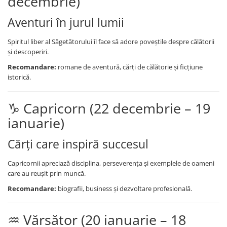
decembrie)
Artă și fotografie
Ghiduri și hărți
Aventuri în jurul lumii
Istorie și științe sociale
Spiritul liber al Săgetătorului îl face să adore poveștile despre călătorii
Afaceri și economie
și descoperiri.
Religie și spiritualitate
Recomandare:
romane de aventură, cărți de călătorie și ficțiune
Știință și tehnologie
istorică.
Gastronomie și hobby
Filosofie și eseuri
♑ Capricorn (22 decembrie – 19
Limbi străine
ianuarie)
Dicționare și ghiduri de conversație
Literatură în limbi străine
Cărți care inspiră succesul
Gramatică și vocabulare
Papetărie și articole din hârtie
Capricornii apreciază disciplina, perseverența și exemplele de oameni
care au reușit prin muncă.
Planificare și agende
Recomandare:
biografii, business și dezvoltare profesională.
Agende datate
Agende nedatate
♒ Vărsător (20 ianuarie – 18
Agende pentru copii