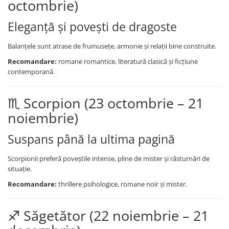
octombrie)
Clasici români și universali
Literatură modernă și
Eleganță și povești de dragoste
contemporană
Thriller și mister
Balanțele sunt atrase de frumusețe, armonie și relații bine construite.
Young adult
Recomandare:
romane romantice, literatură clasică și ficțiune
contemporană.
Science-fiction și fantasy
Ficțiune erotică
♏ Scorpion (23 octombrie – 21
Ficțiune mitologică și istorică
Romane de dragoste
noiembrie)
Poezie și teatru
Suspans până la ultima pagină
Romane ilustrate
Dezvoltare personală și non-
Scorpionii preferă poveștile intense, pline de mister și răsturnări de
ficțiune
situație.
Psihologie și dezvoltare personală
Recomandare:
thrillere psihologice, romane noir și mister.
Biografii și memorii
Parenting și educație
♐ Săgetător (22 noiembrie – 21
Sănătate și stil de viață