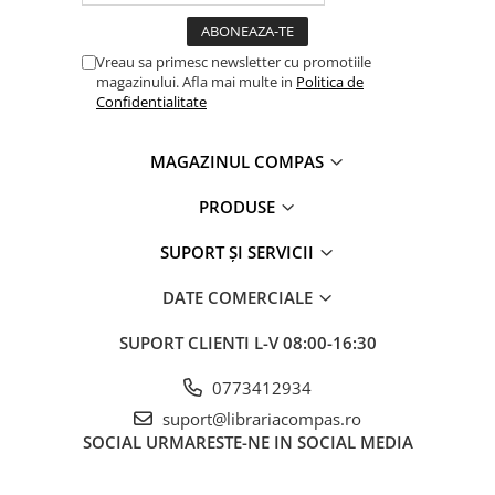
Panouri de plută
Accesorii table și flipchart
Vreau sa primesc newsletter cu promotiile
magazinului. Afla mai multe in
Politica de
Ecusoane
Confidentialitate
Artă și creativitate
Blocuri și caiete desen artistic
MAGAZINUL COMPAS
Acuarele profesionale
PRODUSE
Culori acrilice
Culori în ulei
SUPORT ȘI SERVICII
Pensule profesionale pictură
DATE COMERCIALE
Pânze pictură
SUPORT CLIENTI
L-V 08:00-16:30
Șevalet
0773412934
Vopsea spray graffiti
suport@librariacompas.ro
Accesorii pictură
SOCIAL
URMARESTE-NE IN SOCIAL MEDIA
Cretă colorată și albă
Craft și modelaj