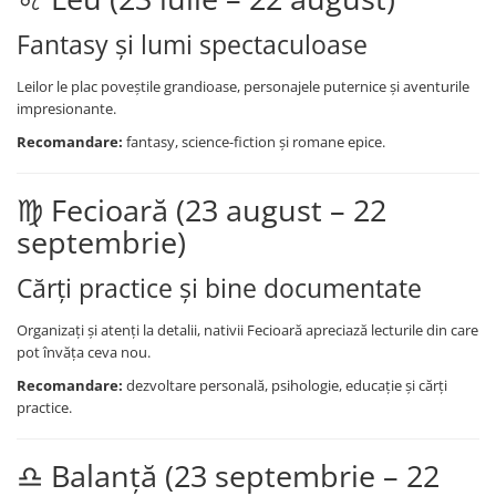
Cărți ilustrate și interactive
Fantasy și lumi spectaculoase
Povești și ficțiune pentru copii
Enciclopedii și atlase pentru copii
Leilor le plac poveștile grandioase, personajele puternice și aventurile
Materiale educaționale
impresionante.
Benzi desenate
Recomandare:
fantasy, science-fiction și romane epice.
Hobby și activități pentru copii
Educație și carte școlară
♍ Fecioară (23 august – 22
Metoda Montessori
septembrie)
Culegeri și materiale auxiliare
Caiete de vacanță
Cărți practice și bine documentate
Bibliografie școlară
Organizați și atenți la detalii, nativii Fecioară apreciază lecturile din care
Bibliografie didactică
pot învăța ceva nou.
Dicționare și gramatici
Recomandare:
dezvoltare personală, psihologie, educație și cărți
Pregătire pentru admitere
practice.
Pregătire Evaluare Națională
Pregătire Bacalaureat
♎ Balanță (23 septembrie – 22
Romane și literatură