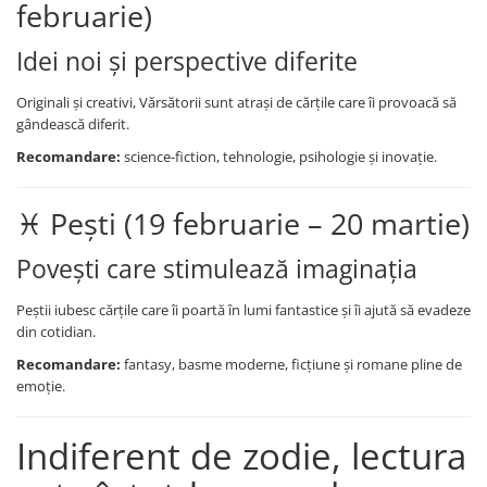
februarie)
Registre și plannere
Notes și cuburi memo
Idei noi și perspective diferite
Notes
Cuburi din hârtie
Originali și creativi, Vărsătorii sunt atrași de cărțile care îi provoacă să
gândească diferit.
Note adezive
Tipizate și registre
Recomandare:
science-fiction, tehnologie, psihologie și inovație.
Role casa de marcat și indigo
♓ Pești (19 februarie – 20 martie)
Etichete adezive
Felicitări
Povești care stimulează imaginația
Birotică și accesorii birou
Peștii iubesc cărțile care îi poartă în lumi fantastice și îi ajută să evadeze
Organizare și arhivare
din cotidian.
Bibliorafturi
Recomandare:
fantasy, basme moderne, ficțiune și romane pline de
Dosare
emoție.
Mape și serviete
Clipboarduri
Indiferent de zodie, lectura
Plicuri