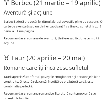
♈ Berbec (21 martie – 19 aprilie)
Caiete școlare și hârtie
Caiete dictando
Aventură și acțiune
Caiete matematică
Caiete muzică
Berbecii adoră provocările, ritmul alert și poveștile pline de suspans. O
carte de aventură sau un thriller captivant îi va ține cu sufletul la gură
Caiete geografie și biologie
până la ultima pagină.
Caiete tip I, II și III
Recomandare:
romane de aventură, thrillere sau ficțiune cu multă
Caiete foi veline
acțiune.
Rezerve pentru caiete
Vocabulare
♉ Taur (20 aprilie – 20 mai)
Blocuri de desen școlare
Hârtie pentru lucru manual
Romane care îți încălzesc sufletul
Accesorii geometrie și matematică
Taurii apreciază confortul, poveștile emoționante și personajele bine
Rigle și Echere
construite. O lectură relaxantă, însoțită de o băutură caldă, este
Raportoare
combinația perfectă.
Compasuri
Recomandare:
romane romantice, literatură contemporană sau
Truse geometrie
povești de familie.
Socotitori și bețisoare pentru
numărat