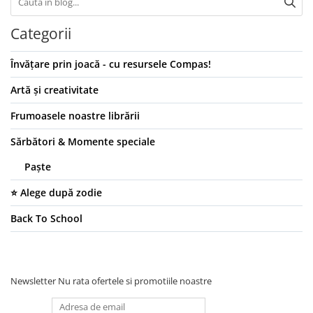
Pixuri
Stilouri
Categorii
Rezerve pixuri și cerneală
Markere
Învățare prin joacă - cu resursele Compas!
Textmarker
Artă și creativitate
Rollere
Frumoasele noastre librării
Linere
Creioane mecanice
Sărbători & Momente speciale
Mine și rezerve
Paște
Creioane grafit și ascuțitori
Corectoare și radiere
⭐ Alege după zodie
Instrumente de scris premium
Back To School
Pixuri premium
Stilouri premium
Seturi de scris premium
Newsletter
Nu rata ofertele si promotiile noastre
Comunicare și prezentare
Table magnetice