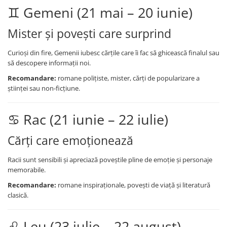
♊ Gemeni (21 mai – 20 iunie)
Ghiozdane și rucsacuri
Ghiozdane școlare
Mister și povești care surprind
Rucsacuri școlare și casual
Curioși din fire, Gemenii iubesc cărțile care îi fac să ghicească finalul sau
Ghiozdane pentru grădinită
să descopere informații noi.
Trollere pentru copii
Recomandare:
romane polițiste, mister, cărți de popularizare a
Penare
științei sau non-ficțiune.
Penare echipate
Penare neechipate
♋ Rac (21 iunie – 22 iulie)
Penare tip etui
Acuarele și pensule școlare
Cărți care emoționează
Acuarele școlare și Tempera
Racii sunt sensibili și apreciază poveștile pline de emoție și personaje
Pensule școlare
memorabile.
Pahare și palete pictură
Recomandare:
romane inspiraționale, povești de viață și literatură
Cărți
clasică.
Cărți pentru copii
Cărți de colorat
♌ Leu (23 iulie – 22 august)