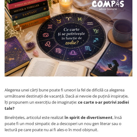
Radiere
Ascutițori
Corectoare și lipici
Mine și rezerve
Cretă școlară și creativă
Accesorii școlare
Coperți caiete si cărți
Etichete școlare
Carnete pentru elevi
Lupe și articole educative
Foarfece școlare
Globuri pământești
Alegerea unei cărți bune poate fi uneori la fel de dificilă ca alegerea
următoarei destinații de vacanță. Dacă ai nevoie de puțină inspirație,
Cutii sandwich și caserole
îți propunem un exercițiu de imaginație:
ce carte s-ar potrivi zodiei
Umbrele pentru copii
tale?
Termosuri
Bineînțeles, articolul este realizat
în spirit de divertisment
, însă
Pahare și sticle pentru scoală
poate fi un mod simpatic de a descoperi un nou gen literar sau o
Cutii pentru depozitare
lectură pe care poate nu ai fi ales-o în mod obișnuit.