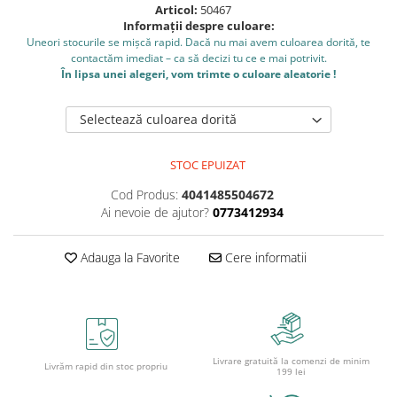
Caiete școlare și hârtie
Articol:
50467
Informații despre culoare:
Caiete dictando
Uneori stocurile se mișcă rapid. Dacă nu mai avem culoarea dorită, te
Caiete matematică
contactăm imediat – ca să decizi tu ce e mai potrivit.
Caiete muzică
În lipsa unei alegeri, vom trimte o culoare aleatorie !
Caiete geografie și biologie
Selectează culoarea dorită
Caiete tip I, II și III
Caiete foi veline
STOC EPUIZAT
Rezerve pentru caiete
Vocabulare
Cod Produs:
4041485504672
Ai nevoie de ajutor?
0773412934
Blocuri de desen școlare
Hârtie pentru lucru manual
Adauga la Favorite
Cere informatii
Accesorii geometrie și matematică
Rigle și Echere
Raportoare
Compasuri
Truse geometrie
Livrare gratuită la comenzi de minim
Livrăm rapid din stoc propriu
199 lei
Socotitori și bețisoare pentru
numărat