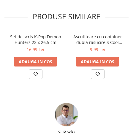
Cărți ilustrate și interactive
Povești și ficțiune pentru copii
PRODUSE SIMILARE
Enciclopedii și atlase pentru copii
Materiale educaționale
Benzi desenate
Set de scris K-Pop Demon
Ascutitoare cu container
Hunters 22 x 26.5 cm
dubla rasucire S Cool
Hobby și activități pentru copii
Collection
16,99 Lei
9,99 Lei
Educație și carte școlară
Metoda Montessori
ADAUGA IN COS
ADAUGA IN COS
Culegeri și materiale auxiliare
Caiete de vacanță
Bibliografie școlară
Bibliografie didactică
Dicționare și gramatici
Pregătire pentru admitere
Pregătire Evaluare Națională
Pregătire Bacalaureat
Romane și literatură
S. Radu