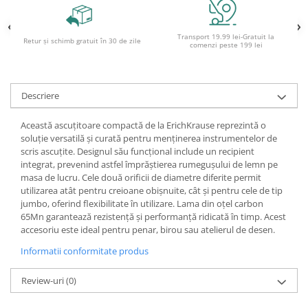
Ghiozdane și rucsacuri
Transport 19.99 lei-Gratuit la
Ghiozdane școlare
Retur și schimb gratuit în 30 de zile
comenzi peste 199 lei
Rucsacuri școlare și casual
Ghiozdane pentru grădinită
Trollere pentru copii
Descriere
Penare
Această ascuțitoare compactă de la ErichKrause reprezintă o
Penare echipate
soluție versatilă și curată pentru menținerea instrumentelor de
Penare neechipate
scris ascuțite. Designul său funcțional include un recipient
integrat, prevenind astfel împrăștierea rumegușului de lemn pe
Penare tip etui
masa de lucru. Cele două orificii de diametre diferite permit
Acuarele și pensule școlare
utilizarea atât pentru creioane obișnuite, cât și pentru cele de tip
jumbo, oferind flexibilitate în utilizare. Lama din oțel carbon
Acuarele școlare și Tempera
65Mn garantează rezistență și performanță ridicată în timp. Acest
Pensule școlare
accesoriu este ideal pentru penar, birou sau atelierul de desen.
Pahare și palete pictură
Informatii conformitate produs
Cărți
Cărți pentru copii
Review-uri
(0)
Cărți de colorat