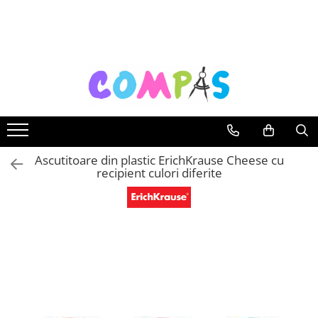
Toate Produsele
Noutăți Librăria Compas
Souvenir România
Rechizite școlare
Instrumente de scris
Pixuri
Ascutitoare din plastic ErichKrause Cheese cu
recipient culori diferite
Stilouri școlare
Rollere și finelinere
Markere și textmarkere
Creioane grafice
Creioane mecanice
Creioane colorate
Creioane cerate
Carioci