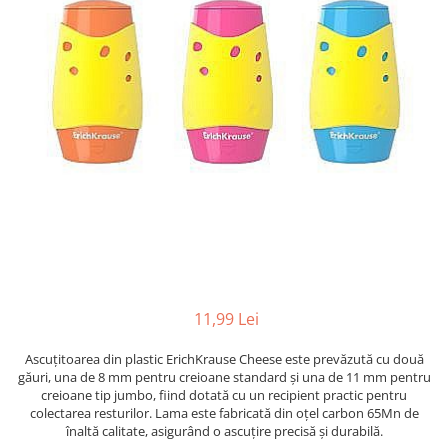
Radiere
Ascutițori
Corectoare și lipici
Mine și rezerve
Cretă școlară și creativă
Accesorii școlare
Coperți caiete si cărți
Etichete școlare
Carnete pentru elevi
Lupe și articole educative
Foarfece școlare
Globuri pământești
11,99 Lei
Cutii sandwich și caserole
Umbrele pentru copii
Ascuțitoarea din plastic ErichKrause Cheese este prevăzută cu două
Termosuri
găuri, una de 8 mm pentru creioane standard și una de 11 mm pentru
creioane tip jumbo, fiind dotată cu un recipient practic pentru
Pahare și sticle pentru scoală
colectarea resturilor. Lama este fabricată din oțel carbon 65Mn de
Cutii pentru depozitare
înaltă calitate, asigurând o ascuțire precisă și durabilă.